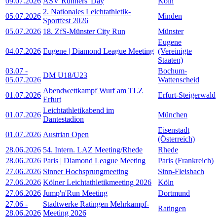
09.07.2026
ASV Runners' Day
Köln
2. Nationales Leichtathletik-
05.07.2026
Minden
Sportfest 2026
05.07.2026
18. ZfS-Münster City Run
Münster
Eugene
04.07.2026
Eugene | Diamond League Meeting
(Vereinigte
Staaten)
03.07
-
Bochum-
DM U18/U23
05.07.2026
Wattenscheid
Abendwettkampf Wurf am TLZ
01.07.2026
Erfurt-Steigerwald
Erfurt
Leichtathletikabend im
01.07.2026
München
Dantestadion
Eisenstadt
01.07.2026
Austrian Open
(Österreich)
28.06.2026
54. Intern. LAZ Meeting/Rhede
Rhede
28.06.2026
Paris | Diamond League Meeting
Paris (Frankreich)
27.06.2026
Sinner Hochsprungmeeting
Sinn-Fleisbach
27.06.2026
Kölner Leichtathletikmeeting 2026
Köln
27.06.2026
Jump'n'Run Meeting
Dortmund
27.06
-
Stadtwerke Ratingen Mehrkampf-
Ratingen
28.06.2026
Meeting 2026