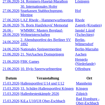
27.06.2026
24. Remmers-Hasetal-Marathon
Löningen
30. Internationales Hofer
27.06.2026
Sparkassen Stabhochsprung-
Hof
Meeting
27.06.2026
LAZ Rhede - Hammerwurfmeeting
Rhede
26.06.2026
76. Boris Hanžeković Memorial
Zagreb (Kroatien)
26.06
-
WMMRC Masters Berglauf-
Janské Lázně
28.06.2026
Weltmeisterschaften
(Tschechien)
2. Abendsportfest des Berliner SV
Berlin-
24.06.2026
1892
Wilmersdorf
24.06.2026
Nationales Springermeeting
Berlin-Marzahn
23.06.2026
21. NetAachen Domspringen
Aachen
Hengelo
21.06.2026
FBK Games
(Niederlande)
21.06.2026
10. Hylo Speerwurfmeeting
Offenburg
Datum
Veranstaltung
Ort
15.03.2026
Hallensportfest U14 und U12
Mannheim
15.03.2026
33. Schüler-Hallensportfest Köngen
Köngen
15.03.2026
Hallenbestenkämpfe 2026
Zülpich
Bad Homburg -
15.03.2026
KiLa U10/U8 Ober-Eschbach
Ober-Eschbach