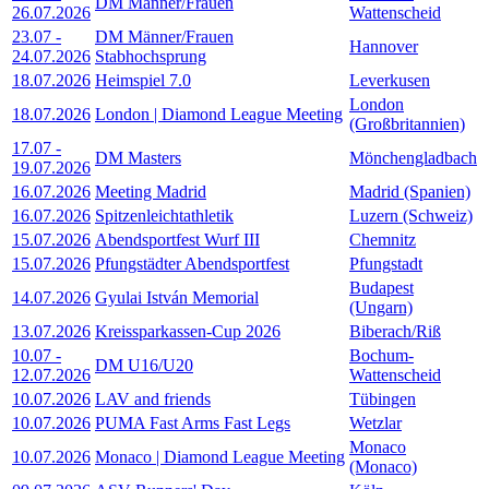
DM Männer/Frauen
26.07.2026
Wattenscheid
23.07
-
DM Männer/Frauen
Hannover
24.07.2026
Stabhochsprung
18.07.2026
Heimspiel 7.0
Leverkusen
London
18.07.2026
London | Diamond League Meeting
(Großbritannien)
17.07
-
DM Masters
Mönchengladbach
19.07.2026
16.07.2026
Meeting Madrid
Madrid (Spanien)
16.07.2026
Spitzenleichtathletik
Luzern (Schweiz)
15.07.2026
Abendsportfest Wurf III
Chemnitz
15.07.2026
Pfungstädter Abendsportfest
Pfungstadt
Budapest
14.07.2026
Gyulai István Memorial
(Ungarn)
13.07.2026
Kreissparkassen-Cup 2026
Biberach/Riß
10.07
-
Bochum-
DM U16/U20
12.07.2026
Wattenscheid
10.07.2026
LAV and friends
Tübingen
10.07.2026
PUMA Fast Arms Fast Legs
Wetzlar
Monaco
10.07.2026
Monaco | Diamond League Meeting
(Monaco)