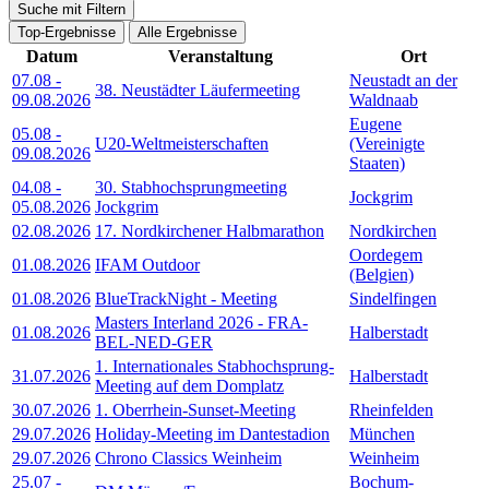
Suche mit Filtern
Top-Ergebnisse
Alle Ergebnisse
Datum
Veranstaltung
Ort
07.08
-
Neustadt an der
38. Neustädter Läufermeeting
09.08.2026
Waldnaab
Eugene
05.08
-
U20-Weltmeisterschaften
(Vereinigte
09.08.2026
Staaten)
04.08
-
30. Stabhochsprungmeeting
Jockgrim
05.08.2026
Jockgrim
02.08.2026
17. Nordkirchener Halbmarathon
Nordkirchen
Oordegem
01.08.2026
IFAM Outdoor
(Belgien)
01.08.2026
BlueTrackNight - Meeting
Sindelfingen
Masters Interland 2026 - FRA-
01.08.2026
Halberstadt
BEL-NED-GER
1. Internationales Stabhochsprung-
31.07.2026
Halberstadt
Meeting auf dem Domplatz
30.07.2026
1. Oberrhein-Sunset-Meeting
Rheinfelden
29.07.2026
Holiday-Meeting im Dantestadion
München
29.07.2026
Chrono Classics Weinheim
Weinheim
25.07
-
Bochum-