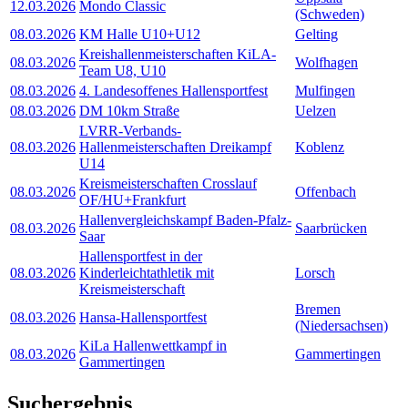
12.03.2026
Mondo Classic
(Schweden)
08.03.2026
KM Halle U10+U12
Gelting
Kreishallenmeisterschaften KiLA-
08.03.2026
Wolfhagen
Team U8, U10
08.03.2026
4. Landesoffenes Hallensportfest
Mulfingen
08.03.2026
DM 10km Straße
Uelzen
LVRR-Verbands-
08.03.2026
Hallenmeisterschaften Dreikampf
Koblenz
U14
Kreismeisterschaften Crosslauf
08.03.2026
Offenbach
OF/HU+Frankfurt
Hallenvergleichskampf Baden-Pfalz-
08.03.2026
Saarbrücken
Saar
Hallensportfest in der
08.03.2026
Kinderleichtathletik mit
Lorsch
Kreismeisterschaft
Bremen
08.03.2026
Hansa-Hallensportfest
(Niedersachsen)
KiLa Hallenwettkampf in
08.03.2026
Gammertingen
Gammertingen
Suchergebnis