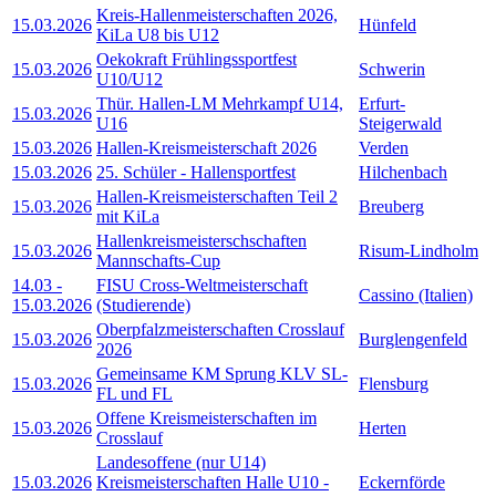
Kreis-Hallenmeisterschaften 2026,
15.03.2026
Hünfeld
KiLa U8 bis U12
Oekokraft Frühlingssportfest
15.03.2026
Schwerin
U10/U12
Thür. Hallen-LM Mehrkampf U14,
Erfurt-
15.03.2026
U16
Steigerwald
15.03.2026
Hallen-Kreismeisterschaft 2026
Verden
15.03.2026
25. Schüler - Hallensportfest
Hilchenbach
Hallen-Kreismeisterschaften Teil 2
15.03.2026
Breuberg
mit KiLa
Hallenkreismeisterschschaften
15.03.2026
Risum-Lindholm
Mannschafts-Cup
14.03
-
FISU Cross-Weltmeisterschaft
Cassino (Italien)
15.03.2026
(Studierende)
Oberpfalzmeisterschaften Crosslauf
15.03.2026
Burglengenfeld
2026
Gemeinsame KM Sprung KLV SL-
15.03.2026
Flensburg
FL und FL
Offene Kreismeisterschaften im
15.03.2026
Herten
Crosslauf
Landesoffene (nur U14)
15.03.2026
Kreismeisterschaften Halle U10 -
Eckernförde