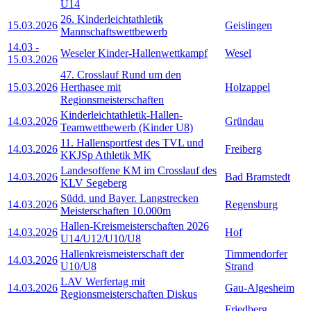
U14
26. Kinderleichtathletik
15.03.2026
Geislingen
Mannschaftswettbewerb
14.03
-
Weseler Kinder-Hallenwettkampf
Wesel
15.03.2026
47. Crosslauf Rund um den
15.03.2026
Herthasee mit
Holzappel
Regionsmeisterschaften
Kinderleichtathletik-Hallen-
14.03.2026
Gründau
Teamwettbewerb (Kinder U8)
11. Hallensportfest des TVL und
14.03.2026
Freiberg
KKJSp Athletik MK
Landesoffene KM im Crosslauf des
14.03.2026
Bad Bramstedt
KLV Segeberg
Südd. und Bayer. Langstrecken
14.03.2026
Regensburg
Meisterschaften 10.000m
Hallen-Kreismeisterschaften 2026
14.03.2026
Hof
U14/U12/U10/U8
Hallenkreismeisterschaft der
Timmendorfer
14.03.2026
U10/U8
Strand
LAV Werfertag mit
14.03.2026
Gau-Algesheim
Regionsmeisterschaften Diskus
Friedberg