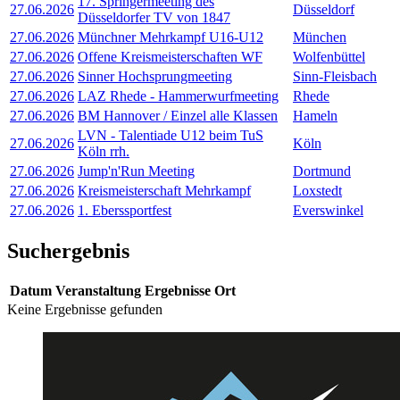
17. Springermeeting des
27.06.2026
Düsseldorf
Düsseldorfer TV von 1847
27.06.2026
Münchner Mehrkampf U16-U12
München
27.06.2026
Offene Kreismeisterschaften WF
Wolfenbüttel
27.06.2026
Sinner Hochsprungmeeting
Sinn-Fleisbach
27.06.2026
LAZ Rhede - Hammerwurfmeeting
Rhede
27.06.2026
BM Hannover / Einzel alle Klassen
Hameln
LVN - Talentiade U12 beim TuS
27.06.2026
Köln
Köln rrh.
27.06.2026
Jump'n'Run Meeting
Dortmund
27.06.2026
Kreismeisterschaft Mehrkampf
Loxstedt
27.06.2026
1. Eberssportfest
Everswinkel
Suchergebnis
Datum
Veranstaltung
Ergebnisse
Ort
Keine Ergebnisse gefunden