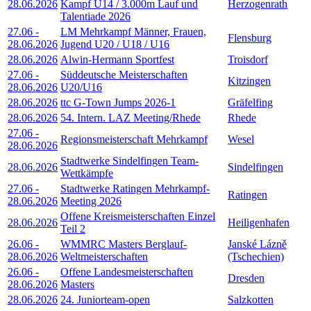
28.06.2026
Kampf U14 / 3.000m Lauf und
Herzogenrath
Talentiade 2026
27.06
-
LM Mehrkampf Männer, Frauen,
Flensburg
28.06.2026
Jugend U20 / U18 / U16
28.06.2026
Alwin-Hermann Sportfest
Troisdorf
27.06
-
Süddeutsche Meisterschaften
Kitzingen
28.06.2026
U20/U16
28.06.2026
ttc G-Town Jumps 2026-1
Gräfelfing
28.06.2026
54. Intern. LAZ Meeting/Rhede
Rhede
27.06
-
Regionsmeisterschaft Mehrkampf
Wesel
28.06.2026
Stadtwerke Sindelfingen Team-
28.06.2026
Sindelfingen
Wettkämpfe
27.06
-
Stadtwerke Ratingen Mehrkampf-
Ratingen
28.06.2026
Meeting 2026
Offene Kreismeisterschaften Einzel
28.06.2026
Heiligenhafen
Teil 2
26.06
-
WMMRC Masters Berglauf-
Janské Lázně
28.06.2026
Weltmeisterschaften
(Tschechien)
26.06
-
Offene Landesmeisterschaften
Dresden
28.06.2026
Masters
28.06.2026
24. Juniorteam-open
Salzkotten