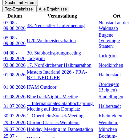
Suche mit Filtern
Top-Ergebnisse
Alle Ergebnisse
Datum
Veranstaltung
Ort
07.08
-
Neustadt an der
38. Neustädter Läufermeeting
09.08.2026
Waldnaab
Eugene
05.08
-
U20-Weltmeisterschaften
(Vereinigte
09.08.2026
Staaten)
04.08
-
30. Stabhochsprungmeeting
Jockgrim
05.08.2026
Jockgrim
02.08.2026
17. Nordkirchener Halbmarathon
Nordkirchen
Masters Interland 2026 - FRA-
01.08.2026
Halberstadt
BEL-NED-GER
Oordegem
01.08.2026
IFAM Outdoor
(Belgien)
01.08.2026
BlueTrackNight - Meeting
Sindelfingen
1. Internationales Stabhochsprung-
31.07.2026
Halberstadt
Meeting auf dem Domplatz
30.07.2026
1. Oberrhein-Sunset-Meeting
Rheinfelden
29.07.2026
Chrono Classics Weinheim
Weinheim
29.07.2026
Holiday-Meeting im Dantestadion
München
25.07
-
Bochum-