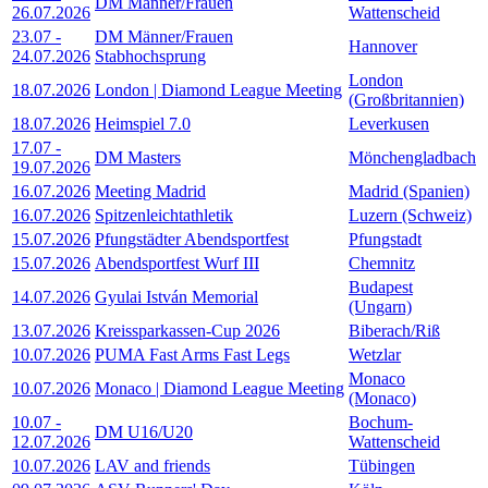
DM Männer/Frauen
26.07.2026
Wattenscheid
23.07
-
DM Männer/Frauen
Hannover
24.07.2026
Stabhochsprung
London
18.07.2026
London | Diamond League Meeting
(Großbritannien)
18.07.2026
Heimspiel 7.0
Leverkusen
17.07
-
DM Masters
Mönchengladbach
19.07.2026
16.07.2026
Meeting Madrid
Madrid (Spanien)
16.07.2026
Spitzenleichtathletik
Luzern (Schweiz)
15.07.2026
Pfungstädter Abendsportfest
Pfungstadt
15.07.2026
Abendsportfest Wurf III
Chemnitz
Budapest
14.07.2026
Gyulai István Memorial
(Ungarn)
13.07.2026
Kreissparkassen-Cup 2026
Biberach/Riß
10.07.2026
PUMA Fast Arms Fast Legs
Wetzlar
Monaco
10.07.2026
Monaco | Diamond League Meeting
(Monaco)
10.07
-
Bochum-
DM U16/U20
12.07.2026
Wattenscheid
10.07.2026
LAV and friends
Tübingen