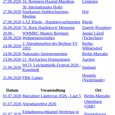
27.06.2026
24. Remmers-Hasetal-Marathon
Löningen
30. Internationales Hofer
27.06.2026
Sparkassen Stabhochsprung-
Hof
Meeting
27.06.2026
LAZ Rhede - Hammerwurfmeeting
Rhede
26.06.2026
76. Boris Hanžeković Memorial
Zagreb (Kroatien)
26.06
-
WMMRC Masters Berglauf-
Janské Lázně
28.06.2026
Weltmeisterschaften
(Tschechien)
2. Abendsportfest des Berliner SV
Berlin-
24.06.2026
1892
Wilmersdorf
24.06.2026
Nationales Springermeeting
Berlin-Marzahn
23.06.2026
21. NetAachen Domspringen
Aachen
WGV Leichtathletik-Festival 2026 -
21.06.2026
Stuttgart
Kugelstoß
Hengelo
21.06.2026
FBK Games
(Niederlande)
Datum
Veranstaltung
Ort
01.07.2026
Marzahner Läufercup 2026 - Lauf 5
Berlin-Marzahn
Oldenburg
01.07.2026
Abendsportfest 2026
(Oldb)
Einladungswettkampf Werfertag in
01.07.2026
Bremerhaven