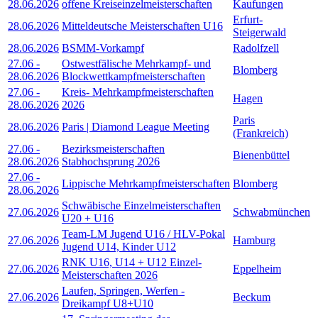
28.06.2026
offene Kreiseinzelmeisterschaften
Kaufungen
Erfurt-
28.06.2026
Mitteldeutsche Meisterschaften U16
Steigerwald
28.06.2026
BSMM-Vorkampf
Radolfzell
27.06
-
Ostwestfälische Mehrkampf- und
Blomberg
28.06.2026
Blockwettkampfmeisterschaften
27.06
-
Kreis- Mehrkampfmeisterschaften
Hagen
28.06.2026
2026
Paris
28.06.2026
Paris | Diamond League Meeting
(Frankreich)
27.06
-
Bezirksmeisterschaften
Bienenbüttel
28.06.2026
Stabhochsprung 2026
27.06
-
Lippische Mehrkampfmeisterschaften
Blomberg
28.06.2026
Schwäbische Einzelmeisterschaften
27.06.2026
Schwabmünchen
U20 + U16
Team-LM Jugend U16 / HLV-Pokal
27.06.2026
Hamburg
Jugend U14, Kinder U12
RNK U16, U14 + U12 Einzel-
27.06.2026
Eppelheim
Meisterschaften 2026
Laufen, Springen, Werfen -
27.06.2026
Beckum
Dreikampf U8+U10