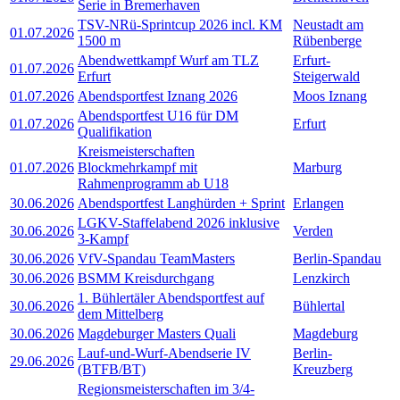
Serie in Bremerhaven
TSV-NRü-Sprintcup 2026 incl. KM
Neustadt am
01.07.2026
1500 m
Rübenberge
Abendwettkampf Wurf am TLZ
Erfurt-
01.07.2026
Erfurt
Steigerwald
01.07.2026
Abendsportfest Iznang 2026
Moos Iznang
Abendsportfest U16 für DM
01.07.2026
Erfurt
Qualifikation
Kreismeisterschaften
01.07.2026
Blockmehrkampf mit
Marburg
Rahmenprogramm ab U18
30.06.2026
Abendsportfest Langhürden + Sprint
Erlangen
LGKV-Staffelabend 2026 inklusive
30.06.2026
Verden
3-Kampf
30.06.2026
VfV-Spandau TeamMasters
Berlin-Spandau
30.06.2026
BSMM Kreisdurchgang
Lenzkirch
1. Bühlertäler Abendsportfest auf
30.06.2026
Bühlertal
dem Mittelberg
30.06.2026
Magdeburger Masters Quali
Magdeburg
Lauf-und-Wurf-Abendserie IV
Berlin-
29.06.2026
(BTFB/BT)
Kreuzberg
Regionsmeisterschaften im 3/4-