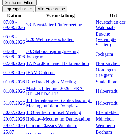
Suche mit Filtern
Top-Ergebnisse
Alle Ergebnisse
Datum
Veranstaltung
Ort
07.08
-
Neustadt an der
38. Neustädter Läufermeeting
09.08.2026
Waldnaab
Eugene
05.08
-
U20-Weltmeisterschaften
(Vereinigte
09.08.2026
Staaten)
04.08
-
30. Stabhochsprungmeeting
Jockgrim
05.08.2026
Jockgrim
02.08.2026
17. Nordkirchener Halbmarathon
Nordkirchen
Oordegem
01.08.2026
IFAM Outdoor
(Belgien)
01.08.2026
BlueTrackNight - Meeting
Sindelfingen
Masters Interland 2026 - FRA-
01.08.2026
Halberstadt
BEL-NED-GER
1. Internationales Stabhochsprung-
31.07.2026
Halberstadt
Meeting auf dem Domplatz
30.07.2026
1. Oberrhein-Sunset-Meeting
Rheinfelden
29.07.2026
Holiday-Meeting im Dantestadion
München
29.07.2026
Chrono Classics Weinheim
Weinheim
25.07
-
Bochum-