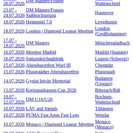
DM Männer/Frauen
26.07.2026
Wattenscheid
23.07
-
DM Männer/Frauen
Hannover
24.07.2026
Stabhochsprung
18.07.2026
Heimspiel 7.0
Leverkusen
London
18.07.2026
London | Diamond League Meeting
(Großbritannien)
17.07
-
DM Masters
Mönchengladbach
19.07.2026
16.07.2026
Meeting Madrid
Madrid (Spanien)
16.07.2026
Spitzenleichtathletik
Luzern (Schweiz)
15.07.2026
Abendsportfest Wurf III
Chemnitz
15.07.2026
Pfungstädter Abendsportfest
Pfungstadt
Budapest
14.07.2026
Gyulai István Memorial
(Ungarn)
13.07.2026
Kreissparkassen-Cup 2026
Biberach/Riß
10.07
-
Bochum-
DM U16/U20
12.07.2026
Wattenscheid
10.07.2026
LAV and friends
Tübingen
10.07.2026
PUMA Fast Arms Fast Legs
Wetzlar
Monaco
10.07.2026
Monaco | Diamond League Meeting
(Monaco)