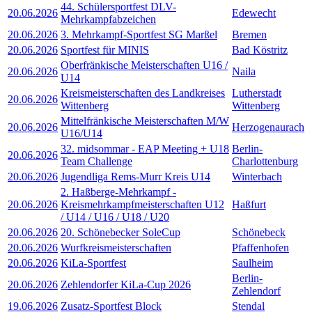
44. Schülersportfest DLV-
20.06.2026
Edewecht
Mehrkampfabzeichen
20.06.2026
3. Mehrkampf-Sportfest SG Marßel
Bremen
20.06.2026
Sportfest für MINIS
Bad Köstritz
Oberfränkische Meisterschaften U16 /
20.06.2026
Naila
U14
Kreismeisterschaften des Landkreises
Lutherstadt
20.06.2026
Wittenberg
Wittenberg
Mittelfränkische Meisterschaften M/W
20.06.2026
Herzogenaurach
U16/U14
32. midsommar - EAP Meeting + U18
Berlin-
20.06.2026
Team Challenge
Charlottenburg
20.06.2026
Jugendliga Rems-Murr Kreis U14
Winterbach
2. Haßberge-Mehrkampf -
20.06.2026
Kreismehrkampfmeisterschaften U12
Haßfurt
/ U14 / U16 / U18 / U20
20.06.2026
20. Schönebecker SoleCup
Schönebeck
20.06.2026
Wurfkreismeisterschaften
Pfaffenhofen
20.06.2026
KiLa-Sportfest
Saulheim
Berlin-
20.06.2026
Zehlendorfer KiLa-Cup 2026
Zehlendorf
19.06.2026
Zusatz-Sportfest Block
Stendal