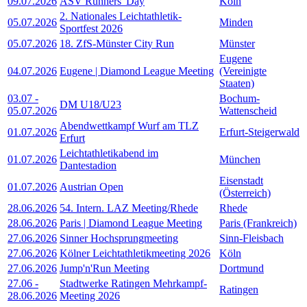
09.07.2026
ASV Runners' Day
Köln
2. Nationales Leichtathletik-
05.07.2026
Minden
Sportfest 2026
05.07.2026
18. ZfS-Münster City Run
Münster
Eugene
04.07.2026
Eugene | Diamond League Meeting
(Vereinigte
Staaten)
03.07
-
Bochum-
DM U18/U23
05.07.2026
Wattenscheid
Abendwettkampf Wurf am TLZ
01.07.2026
Erfurt-Steigerwald
Erfurt
Leichtathletikabend im
01.07.2026
München
Dantestadion
Eisenstadt
01.07.2026
Austrian Open
(Österreich)
28.06.2026
54. Intern. LAZ Meeting/Rhede
Rhede
28.06.2026
Paris | Diamond League Meeting
Paris (Frankreich)
27.06.2026
Sinner Hochsprungmeeting
Sinn-Fleisbach
27.06.2026
Kölner Leichtathletikmeeting 2026
Köln
27.06.2026
Jump'n'Run Meeting
Dortmund
27.06
-
Stadtwerke Ratingen Mehrkampf-
Ratingen
28.06.2026
Meeting 2026