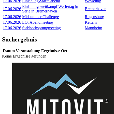
17.06.2026
Einladung-Staffelabend
Wesseling
Einladungswettkampf Werfertag in
17.06.2026
Bremerhaven
Serie in Bremerhaven
17.06.2026
Midsummer Challenge
Regensburg
17.06.2026
LO. Abendmeeting
Keltern
17.06.2026
Stabhochsprungmeeting
Mannheim
Suchergebnis
Datum
Veranstaltung
Ergebnisse
Ort
Keine Ergebnisse gefunden