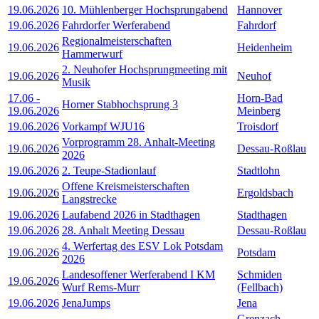
19.06.2026
10. Mühlenberger Hochsprungabend
Hannover
19.06.2026
Fahrdorfer Werferabend
Fahrdorf
Regionalmeisterschaften
19.06.2026
Heidenheim
Hammerwurf
2. Neuhofer Hochsprungmeeting mit
19.06.2026
Neuhof
Musik
17.06
-
Horn-Bad
Horner Stabhochsprung 3
19.06.2026
Meinberg
19.06.2026
Vorkampf WJU16
Troisdorf
Vorprogramm 28. Anhalt-Meeting
19.06.2026
Dessau-Roßlau
2026
19.06.2026
2. Teupe-Stadionlauf
Stadtlohn
Offene Kreismeisterschaften
19.06.2026
Ergoldsbach
Langstrecke
19.06.2026
Laufabend 2026 in Stadthagen
Stadthagen
19.06.2026
28. Anhalt Meeting Dessau
Dessau-Roßlau
4. Werfertag des ESV Lok Potsdam
19.06.2026
Potsdam
2026
Landesoffener Werferabend I KM
Schmiden
19.06.2026
Wurf Rems-Murr
(Fellbach)
19.06.2026
JenaJumps
Jena
Grenzach-