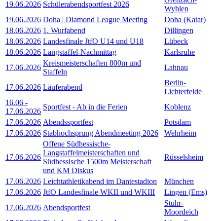
19.06.2026
Schülerabendsportfest 2026
Wyhlen
19.06.2026
Doha | Diamond League Meeting
Doha (Katar)
18.06.2026
1. Wurfabend
Dillingen
18.06.2026
Landesfinale JtfO U14 und U18
Lübeck
18.06.2026
Langstaffel-Nachmittag
Karlsruhe
Kreismeisterschaften 800m und
17.06.2026
Lahnau
Staffeln
Berlin-
17.06.2026
Läuferabend
Lichterfelde
16.06
-
Sportfest - Ab in die Ferien
Koblenz
17.06.2026
17.06.2026
Abendssportfest
Potsdam
17.06.2026
Stabhochsprung Abendmeeting 2026
Wehrheim
Offene Südhessische-
Langstaffelmeisterschaften und
17.06.2026
Rüsselsheim
Südhessische 1500m Meisterschaft
und KM Diskus
17.06.2026
Leichtathletikabend im Dantestadion
München
17.06.2026
JtfO Landesfinale WKII und WKIII
Lingen (Ems)
Stuhr-
17.06.2026
Abendsportfest
Moordeich