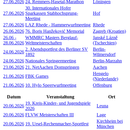
27.06.2026
24. Remmers-Hasetal-Marathon
Löningen
30. Internationales Hofer
27.06.2026
Sparkassen Stabhochsprung-
Hof
Meeting
27.06.2026
LAZ Rhede - Hammerwurfmeeting
Rhede
26.06.2026
76. Boris Hanžeković Memorial
Zagreb (Kroatien)
26.06
-
WMMRC Masters Berglauf-
Janské Lázně
28.06.2026
Weltmeisterschaften
(Tschechien)
2. Abendsportfest des Berliner SV
Berlin-
24.06.2026
1892
Wilmersdorf
24.06.2026
Nationales Springermeeting
Berlin-Marzahn
23.06.2026
21. NetAachen Domspringen
Aachen
Hengelo
21.06.2026
FBK Games
(Niederlande)
21.06.2026
10. Hylo Speerwurfmeeting
Offenburg
Datum
Veranstaltung
Ort
19. Kreis-Kinder- und Jugendspiele
20.06.2026
Leuna
2026
20.06.2026
FLVW Meisterschaften III
Lage
Kirchheim bei
20.06.2026
19. Ursel-Rechenmacher-Sportfest
München