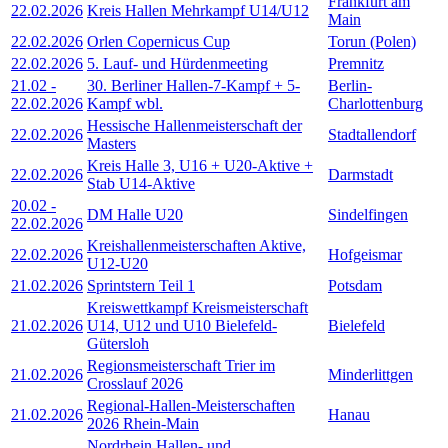
Frankfurt am
22.02.2026
Kreis Hallen Mehrkampf U14/U12
Main
22.02.2026
Orlen Copernicus Cup
Torun (Polen)
22.02.2026
5. Lauf- und Hürdenmeeting
Premnitz
21.02
-
30. Berliner Hallen-7-Kampf + 5-
Berlin-
22.02.2026
Kampf wbl.
Charlottenburg
Hessische Hallenmeisterschaft der
22.02.2026
Stadtallendorf
Masters
Kreis Halle 3, U16 + U20-Aktive +
22.02.2026
Darmstadt
Stab U14-Aktive
20.02
-
DM Halle U20
Sindelfingen
22.02.2026
Kreishallenmeisterschaften Aktive,
22.02.2026
Hofgeismar
U12-U20
21.02.2026
Sprintstern Teil 1
Potsdam
Kreiswettkampf Kreismeisterschaft
21.02.2026
U14, U12 und U10 Bielefeld-
Bielefeld
Gütersloh
Regionsmeisterschaft Trier im
21.02.2026
Minderlittgen
Crosslauf 2026
Regional-Hallen-Meisterschaften
21.02.2026
Hanau
2026 Rhein-Main
Nordrhein Hallen- und