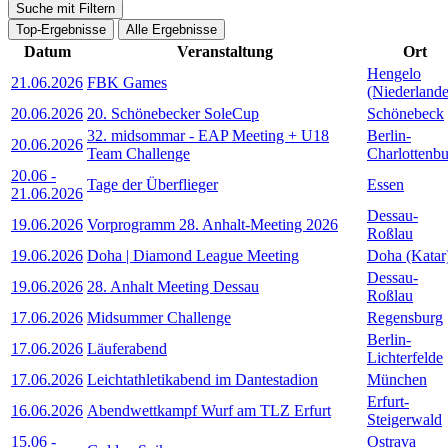
Suche mit Filtern
Top-Ergebnisse
Alle Ergebnisse
Datum
Veranstaltung
Ort
Hengelo
21.06.2026
FBK Games
(Niederlande
20.06.2026
20. Schönebecker SoleCup
Schönebeck
32. midsommar - EAP Meeting + U18
Berlin-
20.06.2026
Team Challenge
Charlottenb
20.06
-
Tage der Überflieger
Essen
21.06.2026
Dessau-
19.06.2026
Vorprogramm 28. Anhalt-Meeting 2026
Roßlau
19.06.2026
Doha | Diamond League Meeting
Doha (Katar
Dessau-
19.06.2026
28. Anhalt Meeting Dessau
Roßlau
17.06.2026
Midsummer Challenge
Regensburg
Berlin-
17.06.2026
Läuferabend
Lichterfelde
17.06.2026
Leichtathletikabend im Dantestadion
München
Erfurt-
16.06.2026
Abendwettkampf Wurf am TLZ Erfurt
Steigerwald
15.06
-
Ostrava