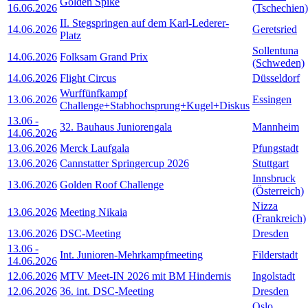
Golden Spike
16.06.2026
(Tschechien)
II. Stegspringen auf dem Karl-Lederer-
14.06.2026
Geretsried
Platz
Sollentuna
14.06.2026
Folksam Grand Prix
(Schweden)
14.06.2026
Flight Circus
Düsseldorf
Wurffünfkampf
13.06.2026
Essingen
Challenge+Stabhochsprung+Kugel+Diskus
13.06
-
32. Bauhaus Juniorengala
Mannheim
14.06.2026
13.06.2026
Merck Laufgala
Pfungstadt
13.06.2026
Cannstatter Springercup 2026
Stuttgart
Innsbruck
13.06.2026
Golden Roof Challenge
(Österreich)
Nizza
13.06.2026
Meeting Nikaia
(Frankreich)
13.06.2026
DSC-Meeting
Dresden
13.06
-
Int. Junioren-Mehrkampfmeeting
Filderstadt
14.06.2026
12.06.2026
MTV Meet-IN 2026 mit BM Hindernis
Ingolstadt
12.06.2026
36. int. DSC-Meeting
Dresden
Oslo