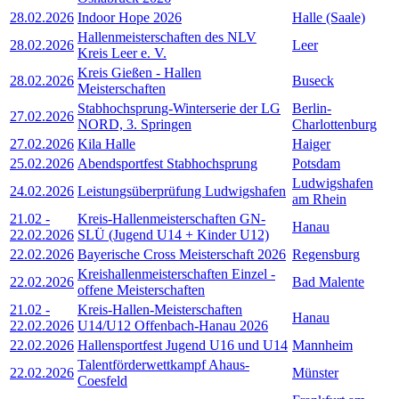
28.02.2026
Indoor Hope 2026
Halle (Saale)
Hallenmeisterschaften des NLV
28.02.2026
Leer
Kreis Leer e. V.
Kreis Gießen - Hallen
28.02.2026
Buseck
Meisterschaften
Stabhochsprung-Winterserie der LG
Berlin-
27.02.2026
NORD, 3. Springen
Charlottenburg
27.02.2026
Kila Halle
Haiger
25.02.2026
Abendsportfest Stabhochsprung
Potsdam
Ludwigshafen
24.02.2026
Leistungsüberprüfung Ludwigshafen
am Rhein
21.02
-
Kreis-Hallenmeisterschaften GN-
Hanau
22.02.2026
SLÜ (Jugend U14 + Kinder U12)
22.02.2026
Bayerische Cross Meisterschaft 2026
Regensburg
Kreishallenmeisterschaften Einzel -
22.02.2026
Bad Malente
offene Meisterschaften
21.02
-
Kreis-Hallen-Meisterschaften
Hanau
22.02.2026
U14/U12 Offenbach-Hanau 2026
22.02.2026
Hallensportfest Jugend U16 und U14
Mannheim
Talentförderwettkampf Ahaus-
22.02.2026
Münster
Coesfeld