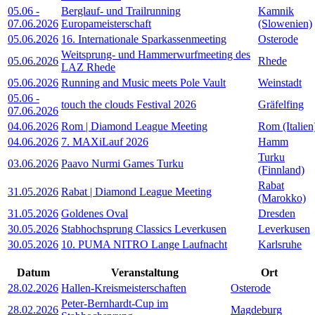
05.06
-
Berglauf- und Trailrunning
Kamnik
07.06.2026
Europameisterschaft
(Slowenien)
05.06.2026
16. Internationale Sparkassenmeeting
Osterode
Weitsprung- und Hammerwurfmeeting des
05.06.2026
Rhede
LAZ Rhede
05.06.2026
Running and Music meets Pole Vault
Weinstadt
05.06
-
touch the clouds Festival 2026
Gräfelfing
07.06.2026
04.06.2026
Rom | Diamond League Meeting
Rom (Italien
04.06.2026
7. MAXiLauf 2026
Hamm
Turku
03.06.2026
Paavo Nurmi Games Turku
(Finnland)
Rabat
31.05.2026
Rabat | Diamond League Meeting
(Marokko)
31.05.2026
Goldenes Oval
Dresden
30.05.2026
Stabhochsprung Classics Leverkusen
Leverkusen
30.05.2026
10. PUMA NITRO Lange Laufnacht
Karlsruhe
Datum
Veranstaltung
Ort
28.02.2026
Hallen-Kreismeisterschaften
Osterode
Peter-Bernhardt-Cup im
28.02.2026
Magdeburg