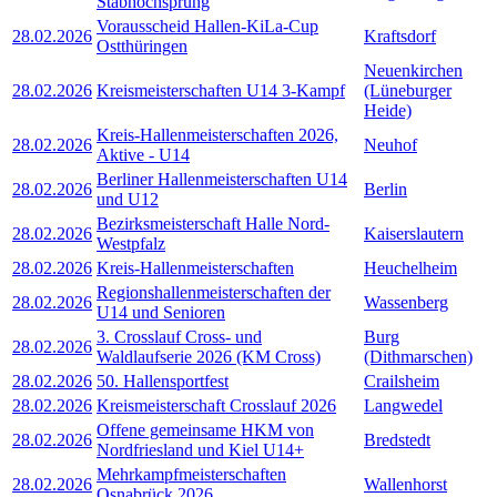
Stabhochsprung
Vorausscheid Hallen-KiLa-Cup
28.02.2026
Kraftsdorf
Ostthüringen
Neuenkirchen
28.02.2026
Kreismeisterschaften U14 3-Kampf
(Lüneburger
Heide)
Kreis-Hallenmeisterschaften 2026,
28.02.2026
Neuhof
Aktive - U14
Berliner Hallenmeisterschaften U14
28.02.2026
Berlin
und U12
Bezirksmeisterschaft Halle Nord-
28.02.2026
Kaiserslautern
Westpfalz
28.02.2026
Kreis-Hallenmeisterschaften
Heuchelheim
Regionshallenmeisterschaften der
28.02.2026
Wassenberg
U14 und Senioren
3. Crosslauf Cross- und
Burg
28.02.2026
Waldlaufserie 2026 (KM Cross)
(Dithmarschen)
28.02.2026
50. Hallensportfest
Crailsheim
28.02.2026
Kreismeisterschaft Crosslauf 2026
Langwedel
Offene gemeinsame HKM von
28.02.2026
Bredstedt
Nordfriesland und Kiel U14+
Mehrkampfmeisterschaften
28.02.2026
Wallenhorst
Osnabrück 2026