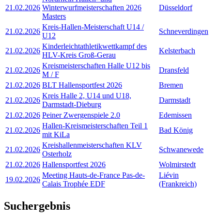
21.02.2026
Winterwurfmeisterschaften 2026
Düsseldorf
Masters
Kreis-Hallen-Meisterschaft U14 /
21.02.2026
Schneverdingen
U12
Kinderleichtathletikwettkampf des
21.02.2026
Kelsterbach
HLV-Kreis Groß-Gerau
Kreismeisterschaften Halle U12 bis
21.02.2026
Dransfeld
M / F
21.02.2026
BLT Hallensportfest 2026
Bremen
Kreis Halle 2, U14 und U18,
21.02.2026
Darmstadt
Darmstadt-Dieburg
21.02.2026
Peiner Zwergenspiele 2.0
Edemissen
Hallen-Kreismeisterschaften Teil 1
21.02.2026
Bad König
mit KiLa
Kreishallenmeisterschaften KLV
21.02.2026
Schwanewede
Osterholz
21.02.2026
Hallensportfest 2026
Wolmirstedt
Meeting Hauts-de-France Pas-de-
Liévin
19.02.2026
Calais Trophée EDF
(Frankreich)
Suchergebnis