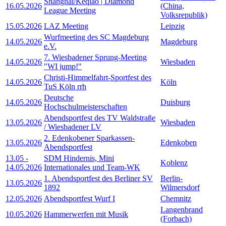
Shanghai/Keqiao | Diamond
16.05.2026
(China,
League Meeting
Volksrepublik)
15.05.2026
LAZ Meeting
Leipzig
Wurfmeeting des SC Magdeburg
14.05.2026
Magdeburg
e.V.
7. Wiesbadener Sprung-Meeting
14.05.2026
Wiesbaden
"WI jump!"
Christi-Himmelfahrt-Sportfest des
14.05.2026
Köln
TuS Köln rrh
Deutsche
14.05.2026
Duisburg
Hochschulmeisterschaften
Abendsportfest des TV Waldstraße
13.05.2026
Wiesbaden
/ Wiesbadener LV
2. Edenkobener Sparkassen-
13.05.2026
Edenkoben
Abendsportfest
13.05
-
SDM Hindernis, Mini
Koblenz
14.05.2026
Internationales und Team-WK
1. Abendsportfest des Berliner SV
Berlin-
13.05.2026
1892
Wilmersdorf
12.05.2026
Abendsportfest Wurf I
Chemnitz
Langenbrand
10.05.2026
Hammerwerfen mit Musik
(Forbach)