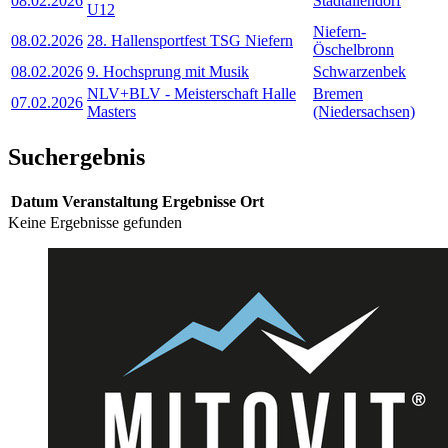
08.02.2026
Stadtallendorf
U12
Niefern-
08.02.2026
28. Hallensportfest TSG Niefern
Öschelbronn
08.02.2026
9. Hochsprung mit Musik
Schwarzenbek
NLV+BLV - Meisterschaft Halle
Bremen
07.02.2026
Masters
(Niedersachsen)
Suchergebnis
Datum
Veranstaltung
Ergebnisse
Ort
Keine Ergebnisse gefunden