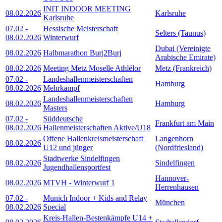
INIT INDOOR MEETING
08.02.2026
Karlsruhe
Karlsruhe
07.02
-
Hessische Meisterschaft
Selters (Taunus)
08.02.2026
Winterwurf
Dubai (Vereinigte
08.02.2026
Halbmarathon Burj2Burj
Arabische Emirate)
08.02.2026
Meeting Metz Moselle Athlélor
Metz (Frankreich)
07.02
-
Landeshallenmeisterschaften
Hamburg
08.02.2026
Mehrkampf
Landeshallenmeisterschaften
08.02.2026
Hamburg
Masters
07.02
-
Süddeutsche
Frankfurt am Main
08.02.2026
Hallenmeisterschaften Aktive/U18
Offene Hallenkreismeisterschaft
Langenhorn
08.02.2026
U12 und jünger
(Nordfriesland)
Stadtwerke Sindelfingen
08.02.2026
Sindelfingen
Jugendhallensportfest
Hannover-
08.02.2026
MTVH - Winterwurf 1
Herrenhausen
07.02
-
Munich Indoor + Kids and Relay
München
08.02.2026
Special
Kreis-Hallen-Bestenkämpfe U14 +