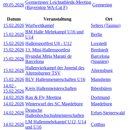
Germeringer Leichtathletik-Meeting
09.05.2026
Germering
(Bayerntop WA-Cat F)
Datum
Veranstaltung
Ort
15.02.2026
Wurfwettkampf
Selters (Taunus)
BM Halle Mehrkampf U16 und
15.02.2026
Berlin
U14
15.02.2026
Hallensportfest U8 - U12
Loxstedt
15.02.2026
13. Mini-Hallensportfest
Bredstedt
Hyundai Mitja Marató de
Barcelona
15.02.2026
Barcelona
(Spanien)
Hallenvierkampf der Jugend des
15.02.2026
Ahrensburg
Ahrensburger TSV
15.02.2026
BLV Hallenmeisterschaften U16
Mannheim
14.02
-
Kreis Hallenmeisterschaften
Ibbenbüren
15.02.2026
14.02.2026
Run & Fly Meeting
Dortmund
14.02.2026
Winterwurf des SC Magdeburg
Magdeburg
Deutsche
14.02.2026
Erfurt-Steigerwald
Hallenhochschulmeisterschaften
LM Hallenmehrkampf U12, U14
14.02.2026
Cottbus
und U16