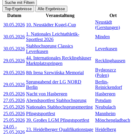
Suche mit Filtern
Top-Ergebnisse
Alle Ergebnisse
Datum
Veranstaltung
Ort
Neustädt
30.05.2026
10. Neustädter Kugel-Cup
(Gerstungen)
1. Nationales Leichtathletik-
30.05.2026
Minden
Sportfest 2026
Stabhochsprung Classics
30.05.2026
Leverkusen
Leverkusen
44. Internationales Recklinghäuser
29.05.2026
Recklinghausen
Marktplatzspringen
Bydgoszcz
29.05.2026
8th Irena Szewińska Memorial
(Polen)
Sprungabend der LG NORD
Berlin-
29.05.2026
Berlin
Reinickendorf
29.05.2026
Nacht von Hasbergen
Hasbergen
27.05.2026
Abendsportfest Stabhochsprung
Potsdam
25.05.2026
Nationales Stabhochsprungmeeting
Neubulach
25.05.2026
Pfingstsportfest
Mannheim
25.05.2026
39. Großes LGM Pfingstsportfest
Mönchengladbach
24.05
-
23. Heidelberger Qualifikationstage
Heidelberg
25.05.2026