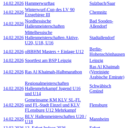
14.02.2026
Hammerwurftag
Sulzbach/Saar
Winterwurf-Cup des LV 90
14.02.2026
Chemnitz
Erzgebirge III
Nordhessische
Bad Sooden-
14.02.2026
Hallenmeisterschaften
Allendorf
Mittelhessische
14.02.2026
Hallenmeisterschaften Aktive,
Stadtallendorf
U20, U18, U16
Berlin-
14.02.2026
oBBHM Masters + Einlage U12
Hohenschönhausen
14.02.2026
Sportfest am BSP Leipzig
Leipzig
Ras Al Khaimah
14.02.2026
Ras Al Khaimah-Halbmarathon
(Vereinigte
Arabische Emirate)
Regionalmeisterschaften
Schwäbisch
14.02.2026
Hallenmehrkampf Jugend U16
Gmünd
und U14
Gemeinsame KM KLV SL-FL
14.02.2026
und FL-Stadt Einzel und KLV
Flensburg
FLensburg U12 Mehrkampf
BLV Hallenmeisterschaften U20 /
14.02.2026
Mannheim
U18
13.02.2026
13. Erfurt Indoor 2026
Erfurt