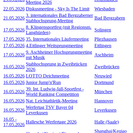
Meeting 2026
22.05.2026
Diskusmeeting - Sky Is The Limit
Wiesbaden
3. internationales Bad Bergzaberner
21.05.2026
Bad Bergzabern
Stabhochsprung-Meeting
8. Klingensportfest (mit Regionsm.
17.05.2026
Solingen
Langhürden)
17.05.2026
35. Internationales Läufermeeting
Pliezhausen
17.05.2026
4.Ettlinger Weitsprungmeeting
Ettlingen
9. Aschheimer Hochsprungmeeting
17.05.2026
Aschheim
mit Musik
Stabhochsprung in Zweibrücken
16.05.2026
Zweibrücken
2026
16.05.2026
LOTTO Deichmeeting
Neuwied
16.05.2026
Junior Jump'n'Run
Dortmund
39. Int. Ludwig-Jall-Sportfest -
16.05.2026
München
World Ranking Competition
16.05.2026
Nat. Leichtathletik-Meeting
Hannover
Werfertag TSV Bayer 04
16.05.2026
Leverkusen
Leverkusen
16.05
-
Hallesche Werfertage 2026
Halle (Saale)
17.05.2026
Shanghai/Keqiao