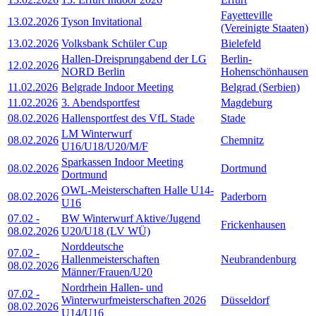
Fayetteville
13.02.2026
Tyson Invitational
(Vereinigte Staaten)
13.02.2026
Volksbank Schüler Cup
Bielefeld
Hallen-Dreisprungabend der LG
Berlin-
12.02.2026
NORD Berlin
Hohenschönhausen
11.02.2026
Belgrade Indoor Meeting
Belgrad (Serbien)
11.02.2026
3. Abendsportfest
Magdeburg
08.02.2026
Hallensportfest des VfL Stade
Stade
LM Winterwurf
08.02.2026
Chemnitz
U16/U18/U20/M/F
Sparkassen Indoor Meeting
08.02.2026
Dortmund
Dortmund
OWL-Meisterschaften Halle U14-
08.02.2026
Paderborn
U16
07.02
-
BW Winterwurf Aktive/Jugend
Frickenhausen
08.02.2026
U20/U18 (LV WÜ)
Norddeutsche
07.02
-
Hallenmeisterschaften
Neubrandenburg
08.02.2026
Männer/Frauen/U20
Nordrhein Hallen- und
07.02
-
Winterwurfmeisterschaften 2026
Düsseldorf
08.02.2026
U14/U16