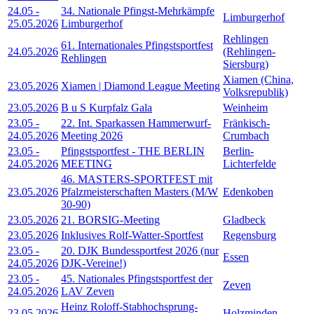
24.05
-
34. Nationale Pfingst-Mehrkämpfe
Limburgerhof
25.05.2026
Limburgerhof
Rehlingen
61. Internationales Pfingstsportfest
24.05.2026
(Rehlingen-
Rehlingen
Siersburg)
Xiamen (China,
23.05.2026
Xiamen | Diamond League Meeting
Volksrepublik)
23.05.2026
B u S Kurpfalz Gala
Weinheim
23.05
-
22. Int. Sparkassen Hammerwurf-
Fränkisch-
24.05.2026
Meeting 2026
Crumbach
23.05
-
Pfingstsportfest - THE BERLIN
Berlin-
24.05.2026
MEETING
Lichterfelde
46. MASTERS-SPORTFEST mit
23.05.2026
Pfalzmeisterschaften Masters (M/W
Edenkoben
30-90)
23.05.2026
21. BORSIG-Meeting
Gladbeck
23.05.2026
Inklusives Rolf-Watter-Sportfest
Regensburg
23.05
-
20. DJK Bundessportfest 2026 (nur
Essen
24.05.2026
DJK-Vereine!)
23.05
-
45. Nationales Pfingstsportfest der
Zeven
24.05.2026
LAV Zeven
Heinz Roloff-Stabhochsprung-
23.05.2026
Holzminden