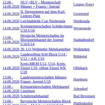
12.06
-
NLV+BLV - Meisterschaft
Lingen (Ems)
14.06.2026
Männer + Frauen / Jugend
II. Stegspringen auf dem Karl-
14.06.2026
Geretsried
Lederer-Platz
14.06.2026
Leichtathletik-Cup Niederaula
Niederaula
Kreismeisterschaften Schüler/innen
14.06.2026
Westerstede
U10-U16
Hessische Meisterschaften im
13.06
-
Blockmehrkampf der Jugend
Stadtallendorf
14.06.2026
U16/U14
14.06.2026
20. LO Weilstetter Mehrkampftag
Weilstetten
Landesoffene KM Block U14 /
14.06.2026
Bühlertal
U12 + 4-K U16
Kreis-MKM U12, U14, Kreis-
14.06.2026
Einzel U16, offene Einzel WK
Ohlsbach
U18
13.06
-
Landesmeisterschaften Männer,
Hamburg
14.06.2026
Frauen, Jugend U18
13.06
-
Kreismeisterschaften Mehrkampf
Adendorf
14.06.2026
Lüneburg
14.06.2026
Schülermehrkampf
Bad Bevensen
13.06
-
Bayerische Meisterschaften Block
Pfaffenhofen