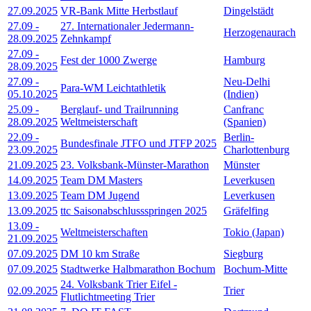
27.09.2025
VR-Bank Mitte Herbstlauf
Dingelstädt
27.09
-
27. Internationaler Jedermann-
Herzogenaurach
28.09.2025
Zehnkampf
27.09
-
Fest der 1000 Zwerge
Hamburg
28.09.2025
27.09
-
Neu-Delhi
Para-WM Leichtathletik
05.10.2025
(Indien)
25.09
-
Berglauf- und Trailrunning
Canfranc
28.09.2025
Weltmeisterschaft
(Spanien)
22.09
-
Berlin-
Bundesfinale JTFO und JTFP 2025
23.09.2025
Charlottenburg
21.09.2025
23. Volksbank-Münster-Marathon
Münster
14.09.2025
Team DM Masters
Leverkusen
13.09.2025
Team DM Jugend
Leverkusen
13.09.2025
ttc Saisonabschlussspringen 2025
Gräfelfing
13.09
-
Weltmeisterschaften
Tokio (Japan)
21.09.2025
07.09.2025
DM 10 km Straße
Siegburg
07.09.2025
Stadtwerke Halbmarathon Bochum
Bochum-Mitte
24. Volksbank Trier Eifel -
02.09.2025
Trier
Flutlichtmeeting Trier