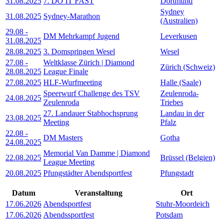
31.08.2025
7. DO IT FAST
Dortmund
Sydney
31.08.2025
Sydney-Marathon
(Australien)
29.08
-
DM Mehrkampf Jugend
Leverkusen
31.08.2025
28.08.2025
3. Domspringen Wesel
Wesel
27.08
-
Weltklasse Zürich | Diamond
Zürich (Schweiz)
28.08.2025
League Finale
27.08.2025
HLF-Wurfmeeting
Halle (Saale)
Speerwurf Challenge des TSV
Zeulenroda-
24.08.2025
Zeulenroda
Triebes
27. Landauer Stabhochsprung
Landau in der
23.08.2025
Meeting
Pfalz
22.08
-
DM Masters
Gotha
24.08.2025
Memorial Van Damme | Diamond
22.08.2025
Brüssel (Belgien)
League Meeting
20.08.2025
Pfungstädter Abendsportfest
Pfungstadt
Datum
Veranstaltung
Ort
17.06.2026
Abendsportfest
Stuhr-Moordeich
17.06.2026
Abendssportfest
Potsdam