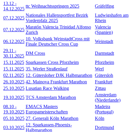
13.12
-
ttc Weihnachtsspringen 2025
Gräfelfing
14.12.2025
Nationales Hallensportfest Bezirk
Ludwigshafen am
07.12.2025
Vorderpfalz 2025
Rhein
Maratón Valencia Trinidad Alfonso
Valencia
07.12.2025
Zurich
(Spanien)
10. Volksbank WeinstadtCross mit
06.12.2025
Weinstadt
Finale Deutscher Cross Cup
29.11
-
DM Cross
Darmstadt
30.11.2025
15.11.2025
Sparkassen Cross Pforzheim
Pforzheim
15.11.2025
35. Werler Straßenlauf
Werl
02.11.2025
12. Gütersloher DJK Halbmarathon
Gütersloh
26.10.2025
42. Mainova Frankfurt Marathon
Frankfurt
25.10.2025
Lusatian Race Walking
Zittau
Amsterdam
19.10.2025
TCS Amsterdam Marathon
(Niederlande)
08.10
-
EMACS Masters
Madeira
19.10.2025
Europameisterschaften
(Portugal)
05.10.2025
27. Generali Köln Marathon
Köln
12. Sparkassen-Phoenix-
03.10.2025
Dortmund
Halbmarathon