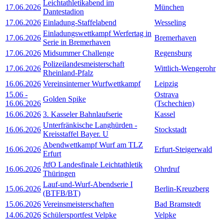
Leichtathletikabend im
17.06.2026
München
Dantestadion
17.06.2026
Einladung-Staffelabend
Wesseling
Einladungswettkampf Werfertag in
17.06.2026
Bremerhaven
Serie in Bremerhaven
17.06.2026
Midsummer Challenge
Regensburg
Polizeilandesmeisterschaft
17.06.2026
Wittlich-Wengerohr
Rheinland-Pfalz
16.06.2026
Vereinsinterner Wurfwettkampf
Leipzig
15.06
-
Ostrava
Golden Spike
16.06.2026
(Tschechien)
16.06.2026
3. Kasseler Bahnlaufserie
Kassel
Unterfränkische Langhürden -
16.06.2026
Stockstadt
Kreisstaffel Bayer. U
Abendwettkampf Wurf am TLZ
16.06.2026
Erfurt-Steigerwald
Erfurt
JtfO Landesfinale Leichtathletik
16.06.2026
Ohrdruf
Thüringen
Lauf-und-Wurf-Abendserie I
15.06.2026
Berlin-Kreuzberg
(BTFB/BT)
15.06.2026
Vereinsmeisterschaften
Bad Bramstedt
14.06.2026
Schülersportfest Velpke
Velpke