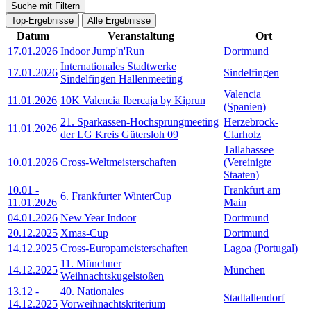
Suche mit Filtern
Top-Ergebnisse
Alle Ergebnisse
Datum
Veranstaltung
Ort
17.01.2026
Indoor Jump'n'Run
Dortmund
Internationales Stadtwerke
17.01.2026
Sindelfingen
Sindelfingen Hallenmeeting
Valencia
11.01.2026
10K Valencia Ibercaja by Kiprun
(Spanien)
21. Sparkassen-Hochsprungmeeting
Herzebrock-
11.01.2026
der LG Kreis Gütersloh 09
Clarholz
Tallahassee
10.01.2026
Cross-Weltmeisterschaften
(Vereinigte
Staaten)
10.01
-
Frankfurt am
6. Frankfurter WinterCup
11.01.2026
Main
04.01.2026
New Year Indoor
Dortmund
20.12.2025
Xmas-Cup
Dortmund
14.12.2025
Cross-Europameisterschaften
Lagoa (Portugal)
11. Münchner
14.12.2025
München
Weihnachtskugelstoßen
13.12
-
40. Nationales
Stadtallendorf
14.12.2025
Vorweihnachtskriterium