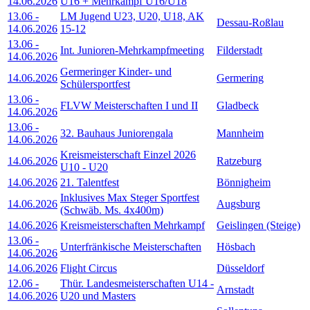
14.06.2026
U16 + Mehrkampf U16/U18
13.06
-
LM Jugend U23, U20, U18, AK
Dessau-Roßlau
14.06.2026
15-12
13.06
-
Int. Junioren-Mehrkampfmeeting
Filderstadt
14.06.2026
Germeringer Kinder- und
14.06.2026
Germering
Schülersportfest
13.06
-
FLVW Meisterschaften I und II
Gladbeck
14.06.2026
13.06
-
32. Bauhaus Juniorengala
Mannheim
14.06.2026
Kreismeisterschaft Einzel 2026
14.06.2026
Ratzeburg
U10 - U20
14.06.2026
21. Talentfest
Bönnigheim
Inklusives Max Steger Sportfest
14.06.2026
Augsburg
(Schwäb. Ms. 4x400m)
14.06.2026
Kreismeisterschaften Mehrkampf
Geislingen (Steige)
13.06
-
Unterfränkische Meisterschaften
Hösbach
14.06.2026
14.06.2026
Flight Circus
Düsseldorf
12.06
-
Thür. Landesmeisterschaften U14 -
Arnstadt
14.06.2026
U20 und Masters