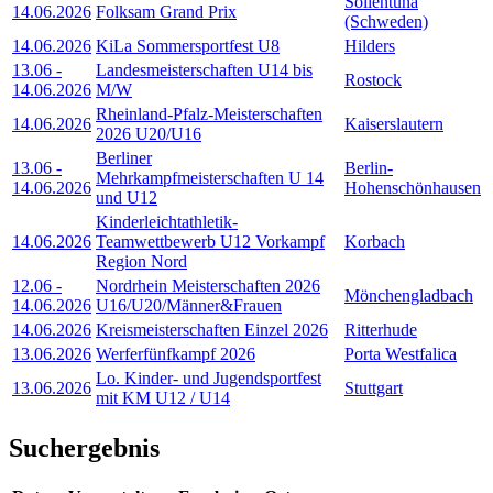
Sollentuna
14.06.2026
Folksam Grand Prix
(Schweden)
14.06.2026
KiLa Sommersportfest U8
Hilders
13.06
-
Landesmeisterschaften U14 bis
Rostock
14.06.2026
M/W
Rheinland-Pfalz-Meisterschaften
14.06.2026
Kaiserslautern
2026 U20/U16
Berliner
13.06
-
Berlin-
Mehrkampfmeisterschaften U 14
14.06.2026
Hohenschönhausen
und U12
Kinderleichtathletik-
14.06.2026
Teamwettbewerb U12 Vorkampf
Korbach
Region Nord
12.06
-
Nordrhein Meisterschaften 2026
Mönchengladbach
14.06.2026
U16/U20/Männer&Frauen
14.06.2026
Kreismeisterschaften Einzel 2026
Ritterhude
13.06.2026
Werferfünfkampf 2026
Porta Westfalica
Lo. Kinder- und Jugendsportfest
13.06.2026
Stuttgart
mit KM U12 / U14
Suchergebnis