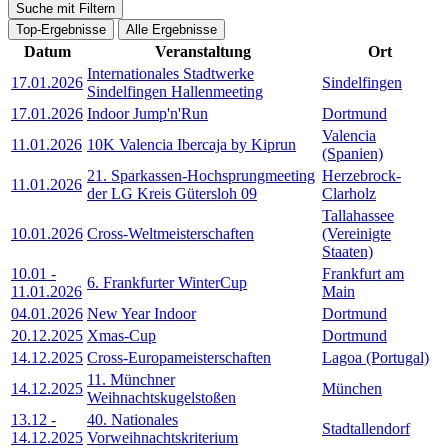
Suche mit Filtern
Top-Ergebnisse
Alle Ergebnisse
Datum
Veranstaltung
Ort
Internationales Stadtwerke
17.01.2026
Sindelfingen
Sindelfingen Hallenmeeting
17.01.2026
Indoor Jump'n'Run
Dortmund
Valencia
11.01.2026
10K Valencia Ibercaja by Kiprun
(Spanien)
21. Sparkassen-Hochsprungmeeting
Herzebrock-
11.01.2026
der LG Kreis Gütersloh 09
Clarholz
Tallahassee
10.01.2026
Cross-Weltmeisterschaften
(Vereinigte
Staaten)
10.01
-
Frankfurt am
6. Frankfurter WinterCup
11.01.2026
Main
04.01.2026
New Year Indoor
Dortmund
20.12.2025
Xmas-Cup
Dortmund
14.12.2025
Cross-Europameisterschaften
Lagoa (Portugal)
11. Münchner
14.12.2025
München
Weihnachtskugelstoßen
13.12
-
40. Nationales
Stadtallendorf
14.12.2025
Vorweihnachtskriterium