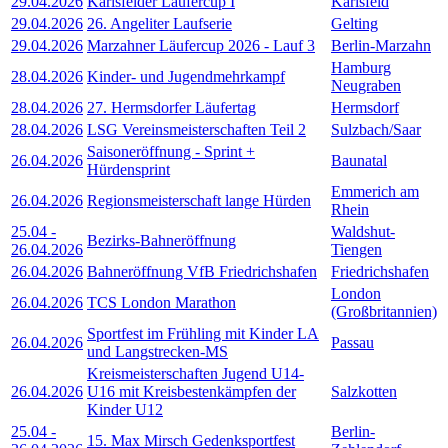
29.04.2026
Karlsfelder Läufercup I
Karlsfeld
29.04.2026
26. Angeliter Laufserie
Gelting
29.04.2026
Marzahner Läufercup 2026 - Lauf 3
Berlin-Marzahn
Hamburg
28.04.2026
Kinder- und Jugendmehrkampf
Neugraben
28.04.2026
27. Hermsdorfer Läufertag
Hermsdorf
28.04.2026
LSG Vereinsmeisterschaften Teil 2
Sulzbach/Saar
Saisoneröffnung - Sprint +
26.04.2026
Baunatal
Hürdensprint
Emmerich am
26.04.2026
Regionsmeisterschaft lange Hürden
Rhein
25.04
-
Waldshut-
Bezirks-Bahneröffnung
26.04.2026
Tiengen
26.04.2026
Bahneröffnung VfB Friedrichshafen
Friedrichshafen
London
26.04.2026
TCS London Marathon
(Großbritannien)
Sportfest im Frühling mit Kinder LA
26.04.2026
Passau
und Langstrecken-MS
Kreismeisterschaften Jugend U14-
26.04.2026
U16 mit Kreisbestenkämpfen der
Salzkotten
Kinder U12
25.04
-
Berlin-
15. Max Mirsch Gedenksportfest