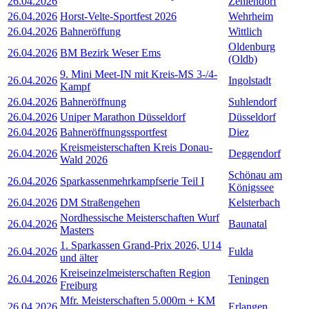
26.04.2026
Zehlendorf
26.04.2026
Horst-Velte-Sportfest 2026
Wehrheim
26.04.2026
Bahneröffung
Wittlich
Oldenburg
26.04.2026
BM Bezirk Weser Ems
(Oldb)
9. Mini Meet-IN mit Kreis-MS 3-/4-
26.04.2026
Ingolstadt
Kampf
26.04.2026
Bahneröffnung
Suhlendorf
26.04.2026
Uniper Marathon Düsseldorf
Düsseldorf
26.04.2026
Bahneröffnungssportfest
Diez
Kreismeisterschaften Kreis Donau-
26.04.2026
Deggendorf
Wald 2026
Schönau am
26.04.2026
Sparkassenmehrkampfserie Teil I
Königssee
26.04.2026
DM Straßengehen
Kelsterbach
Nordhessische Meisterschaften Wurf
26.04.2026
Baunatal
Masters
1. Sparkassen Grand-Prix 2026, U14
26.04.2026
Fulda
und älter
Kreiseinzelmeisterschaften Region
26.04.2026
Teningen
Freiburg
Mfr. Meisterschaften 5.000m + KM
26.04.2026
Erlangen