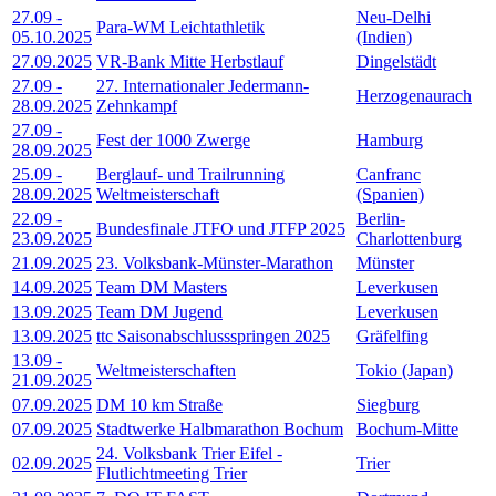
27.09
-
Neu-Delhi
Para-WM Leichtathletik
05.10.2025
(Indien)
27.09.2025
VR-Bank Mitte Herbstlauf
Dingelstädt
27.09
-
27. Internationaler Jedermann-
Herzogenaurach
28.09.2025
Zehnkampf
27.09
-
Fest der 1000 Zwerge
Hamburg
28.09.2025
25.09
-
Berglauf- und Trailrunning
Canfranc
28.09.2025
Weltmeisterschaft
(Spanien)
22.09
-
Berlin-
Bundesfinale JTFO und JTFP 2025
23.09.2025
Charlottenburg
21.09.2025
23. Volksbank-Münster-Marathon
Münster
14.09.2025
Team DM Masters
Leverkusen
13.09.2025
Team DM Jugend
Leverkusen
13.09.2025
ttc Saisonabschlussspringen 2025
Gräfelfing
13.09
-
Weltmeisterschaften
Tokio (Japan)
21.09.2025
07.09.2025
DM 10 km Straße
Siegburg
07.09.2025
Stadtwerke Halbmarathon Bochum
Bochum-Mitte
24. Volksbank Trier Eifel -
02.09.2025
Trier
Flutlichtmeeting Trier