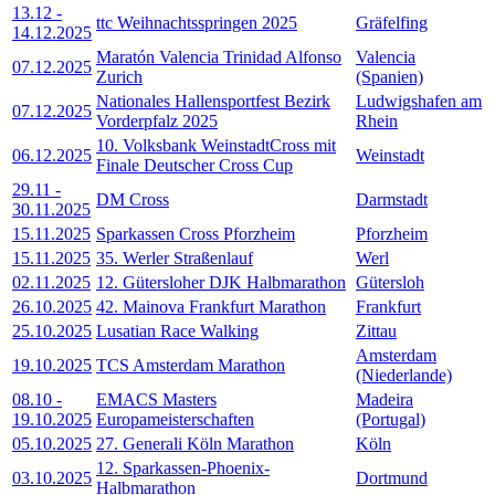
13.12
-
ttc Weihnachtsspringen 2025
Gräfelfing
14.12.2025
Maratón Valencia Trinidad Alfonso
Valencia
07.12.2025
Zurich
(Spanien)
Nationales Hallensportfest Bezirk
Ludwigshafen am
07.12.2025
Vorderpfalz 2025
Rhein
10. Volksbank WeinstadtCross mit
06.12.2025
Weinstadt
Finale Deutscher Cross Cup
29.11
-
DM Cross
Darmstadt
30.11.2025
15.11.2025
Sparkassen Cross Pforzheim
Pforzheim
15.11.2025
35. Werler Straßenlauf
Werl
02.11.2025
12. Gütersloher DJK Halbmarathon
Gütersloh
26.10.2025
42. Mainova Frankfurt Marathon
Frankfurt
25.10.2025
Lusatian Race Walking
Zittau
Amsterdam
19.10.2025
TCS Amsterdam Marathon
(Niederlande)
08.10
-
EMACS Masters
Madeira
19.10.2025
Europameisterschaften
(Portugal)
05.10.2025
27. Generali Köln Marathon
Köln
12. Sparkassen-Phoenix-
03.10.2025
Dortmund
Halbmarathon