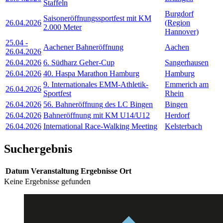
Staffeln
Burgdorf
Saisoneröffnungssportfest mit KM
26.04.2026
(Region
2.000 Meter
Hannover)
25.04
-
Aachener Bahneröffnung
Aachen
26.04.2026
26.04.2026
6. Südharz Geher-Cup
Sangerhausen
26.04.2026
40. Haspa Marathon Hamburg
Hamburg
9. Internationales EMM-Athletik-
Emmerich am
26.04.2026
Sportfest
Rhein
26.04.2026
56. Bahneröffnung des LC Bingen
Bingen
26.04.2026
Bahneröffnung mit KM U14/U12
Herdorf
26.04.2026
International Race-Walking Meeting
Kelsterbach
Suchergebnis
Datum
Veranstaltung
Ergebnisse
Ort
Keine Ergebnisse gefunden