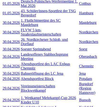
Deutsch-Polnisches-Werfermeeting 1.
01.05.2026
Cottbus
Mai 2026
43. Schüler/innen-Sportfest der TSG
01.05.2026
Hamburg
Bergedorf
1. Flutlichtmeeting des SC
30.04.2026
Magdeburg
Magdeburg
FLVW 5 km-
30.04.2026
Nordkirchen
Straßenlaufmeisterschaften
26. Nordkirchener Schloß- und
30.04.2026
Nordkirchen
Dorflauf
30.04.2026
Soester Sprintabend
Soest
Landesoffenes Stabhochsprung
30.04.2026
Oberasbach
Meeting
Abendsportfest des LAC Erdgas
30.04.2026
Chemnitz
Chemnitz
30.04.2026
Bahneröffnung des LC Jena
Jena
29.04.2026
Abendsportfest Block
Potsdam
Burgdorf
Vereinsmeisterschaften
29.04.2026
(Region
Blockwettkampf
Hannover)
1. Wettkampf Mehrkampf-Cup 2026
29.04.2026
Bunsoh
Kinder U10