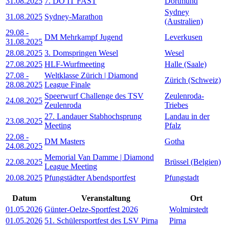
31.08.2025
7. DO IT FAST
Dortmund
Sydney
31.08.2025
Sydney-Marathon
(Australien)
29.08
-
DM Mehrkampf Jugend
Leverkusen
31.08.2025
28.08.2025
3. Domspringen Wesel
Wesel
27.08.2025
HLF-Wurfmeeting
Halle (Saale)
27.08
-
Weltklasse Zürich | Diamond
Zürich (Schweiz)
28.08.2025
League Finale
Speerwurf Challenge des TSV
Zeulenroda-
24.08.2025
Zeulenroda
Triebes
27. Landauer Stabhochsprung
Landau in der
23.08.2025
Meeting
Pfalz
22.08
-
DM Masters
Gotha
24.08.2025
Memorial Van Damme | Diamond
22.08.2025
Brüssel (Belgien)
League Meeting
20.08.2025
Pfungstädter Abendsportfest
Pfungstadt
Datum
Veranstaltung
Ort
01.05.2026
Günter-Oelze-Sportfest 2026
Wolmirstedt
01.05.2026
51. Schülersportfest des LSV Pirna
Pirna