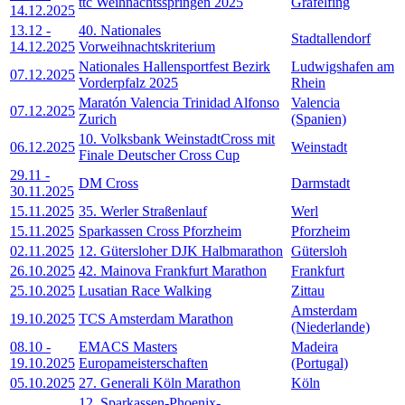
ttc Weihnachtsspringen 2025
Gräfelfing
14.12.2025
13.12
-
40. Nationales
Stadtallendorf
14.12.2025
Vorweihnachtskriterium
Nationales Hallensportfest Bezirk
Ludwigshafen am
07.12.2025
Vorderpfalz 2025
Rhein
Maratón Valencia Trinidad Alfonso
Valencia
07.12.2025
Zurich
(Spanien)
10. Volksbank WeinstadtCross mit
06.12.2025
Weinstadt
Finale Deutscher Cross Cup
29.11
-
DM Cross
Darmstadt
30.11.2025
15.11.2025
35. Werler Straßenlauf
Werl
15.11.2025
Sparkassen Cross Pforzheim
Pforzheim
02.11.2025
12. Gütersloher DJK Halbmarathon
Gütersloh
26.10.2025
42. Mainova Frankfurt Marathon
Frankfurt
25.10.2025
Lusatian Race Walking
Zittau
Amsterdam
19.10.2025
TCS Amsterdam Marathon
(Niederlande)
08.10
-
EMACS Masters
Madeira
19.10.2025
Europameisterschaften
(Portugal)
05.10.2025
27. Generali Köln Marathon
Köln
12. Sparkassen-Phoenix-