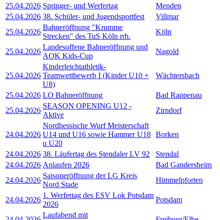
25.04.2026
Springer- und Werfertag
Menden
25.04.2026
38. Schüler- und Jugendsportfest
Villmar
Bahneröffnung "Krumme
25.04.2026
Köln
Strecken" des TuS Köln rrh.
Landesoffene Bahneröffnung und
25.04.2026
Nagold
AOK Kids-Cup
Kinderleichtathletik-
25.04.2026
Teamwettbewerb I (Kinder U10 +
Wächtersbach
U8)
25.04.2026
LO Bahneröffnung
Bad Rappenau
SEASON OPENING U12 -
25.04.2026
Zirndorf
Aktive
Nordhessische Wurf Meisterschaft
24.04.2026
U14 und U16 sowie Hammer U18
Borken
u U20
24.04.2026
38. Läufertag des Stendaler LV 92
Stendal
24.04.2026
Anlaufen 2026
Bad Gandersheim
Saisoneröffnung der LG Kreis
24.04.2026
Himmelpforten
Nord Stade
1. Werfertag des ESV Lok Potsdam
24.04.2026
Potsdam
2026
Laufabend mit
24.04.2026
Freiburg/Elbe