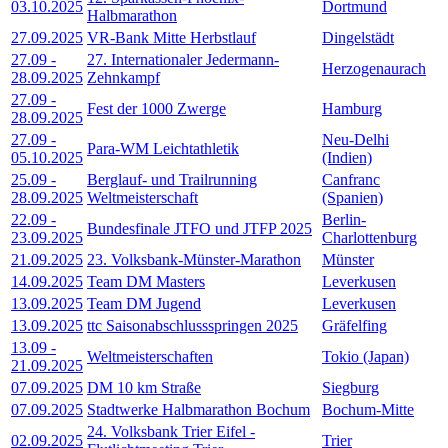
03.10.2025
Dortmund
Halbmarathon
27.09.2025
VR-Bank Mitte Herbstlauf
Dingelstädt
27.09
-
27. Internationaler Jedermann-
Herzogenaurach
28.09.2025
Zehnkampf
27.09
-
Fest der 1000 Zwerge
Hamburg
28.09.2025
27.09
-
Neu-Delhi
Para-WM Leichtathletik
05.10.2025
(Indien)
25.09
-
Berglauf- und Trailrunning
Canfranc
28.09.2025
Weltmeisterschaft
(Spanien)
22.09
-
Berlin-
Bundesfinale JTFO und JTFP 2025
23.09.2025
Charlottenburg
21.09.2025
23. Volksbank-Münster-Marathon
Münster
14.09.2025
Team DM Masters
Leverkusen
13.09.2025
Team DM Jugend
Leverkusen
13.09.2025
ttc Saisonabschlussspringen 2025
Gräfelfing
13.09
-
Weltmeisterschaften
Tokio (Japan)
21.09.2025
07.09.2025
DM 10 km Straße
Siegburg
07.09.2025
Stadtwerke Halbmarathon Bochum
Bochum-Mitte
24. Volksbank Trier Eifel -
02.09.2025
Trier