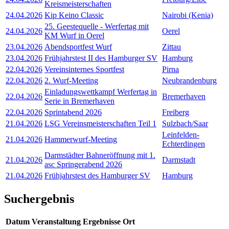
Kreismeisterschaften
24.04.2026
Kip Keino Classic
Nairobi (Kenia)
25. Geestequelle - Werfertag mit
24.04.2026
Oerel
KM Wurf in Oerel
23.04.2026
Abendsportfest Wurf
Zittau
23.04.2026
Frühjahrstest II des Hamburger SV
Hamburg
22.04.2026
Vereinsinternes Sportfest
Pirna
22.04.2026
2. Wurf-Meeting
Neubrandenburg
Einladungswettkampf Werfertag in
22.04.2026
Bremerhaven
Serie in Bremerhaven
22.04.2026
Sprintabend 2026
Freiberg
21.04.2026
LSG Vereinsmeisterschaften Teil 1
Sulzbach/Saar
Leinfelden-
21.04.2026
Hammerwurf-Meeting
Echterdingen
Darmstädter Bahneröffnung mit 1.
21.04.2026
Darmstadt
asc Springerabend 2026
21.04.2026
Frühjahrstest des Hamburger SV
Hamburg
Suchergebnis
Datum
Veranstaltung
Ergebnisse
Ort