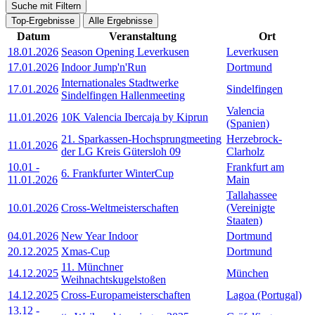
Suche mit Filtern
Top-Ergebnisse
Alle Ergebnisse
Datum
Veranstaltung
Ort
18.01.2026
Season Opening Leverkusen
Leverkusen
17.01.2026
Indoor Jump'n'Run
Dortmund
Internationales Stadtwerke
17.01.2026
Sindelfingen
Sindelfingen Hallenmeeting
Valencia
11.01.2026
10K Valencia Ibercaja by Kiprun
(Spanien)
21. Sparkassen-Hochsprungmeeting
Herzebrock-
11.01.2026
der LG Kreis Gütersloh 09
Clarholz
10.01
-
Frankfurt am
6. Frankfurter WinterCup
11.01.2026
Main
Tallahassee
10.01.2026
Cross-Weltmeisterschaften
(Vereinigte
Staaten)
04.01.2026
New Year Indoor
Dortmund
20.12.2025
Xmas-Cup
Dortmund
11. Münchner
14.12.2025
München
Weihnachtskugelstoßen
14.12.2025
Cross-Europameisterschaften
Lagoa (Portugal)
13.12
-