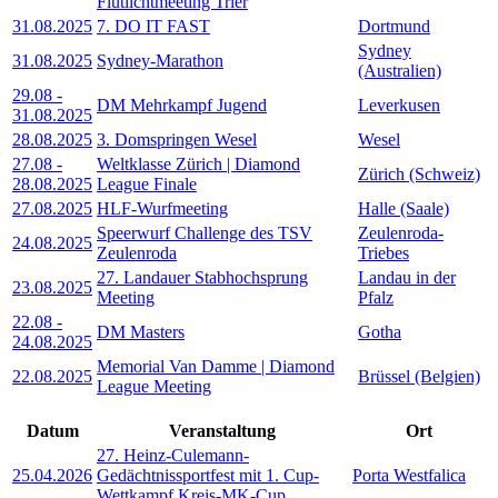
Flutlichtmeeting Trier
31.08.2025
7. DO IT FAST
Dortmund
Sydney
31.08.2025
Sydney-Marathon
(Australien)
29.08
-
DM Mehrkampf Jugend
Leverkusen
31.08.2025
28.08.2025
3. Domspringen Wesel
Wesel
27.08
-
Weltklasse Zürich | Diamond
Zürich (Schweiz)
28.08.2025
League Finale
27.08.2025
HLF-Wurfmeeting
Halle (Saale)
Speerwurf Challenge des TSV
Zeulenroda-
24.08.2025
Zeulenroda
Triebes
27. Landauer Stabhochsprung
Landau in der
23.08.2025
Meeting
Pfalz
22.08
-
DM Masters
Gotha
24.08.2025
Memorial Van Damme | Diamond
22.08.2025
Brüssel (Belgien)
League Meeting
Datum
Veranstaltung
Ort
27. Heinz-Culemann-
25.04.2026
Gedächtnissportfest mit 1. Cup-
Porta Westfalica
Wettkampf Kreis-MK-Cup