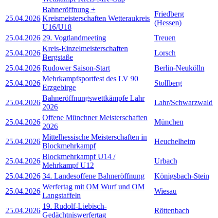
Bahneröffnung +
Friedberg
25.04.2026
Kreismeisterschaften Wetteraukreis
(Hessen)
U16/U18
25.04.2026
29. Vogtlandmeeting
Treuen
Kreis-Einzelmeisterschaften
25.04.2026
Lorsch
Bergstaße
25.04.2026
Rudower Saison-Start
Berlin-Neukölln
Mehrkampfsportfest des LV 90
25.04.2026
Stollberg
Erzgebirge
Bahneröffnungswettkämpfe Lahr
25.04.2026
Lahr/Schwarzwald
2026
Offene Münchner Meisterschaften
25.04.2026
München
2026
Mittelhessische Meisterschaften in
25.04.2026
Heuchelheim
Blockmehrkampf
Blockmehrkampf U14 /
25.04.2026
Urbach
Mehrkampf U12
25.04.2026
34. Landesoffene Bahneröffnung
Königsbach-Stein
Werfertag mit OM Wurf und OM
25.04.2026
Wiesau
Langstaffeln
19. Rudolf-Liebisch-
25.04.2026
Röttenbach
Gedächtniswerfertag