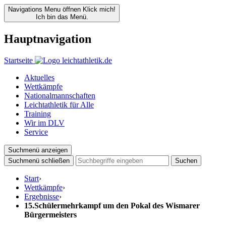
Navigations Menu öffnen
Klick mich!
Ich bin das Menü.
Hauptnavigation
Startseite
Aktuelles
Wettkämpfe
Nationalmannschaften
Leichtathletik für Alle
Training
Wir im DLV
Service
Suchmenü anzeigen
Suchmenü schließen
Suchen
Start
›
Wettkämpfe
›
Ergebnisse
›
15.Schülermehrkampf um den Pokal des Wismarer
Bürgermeisters