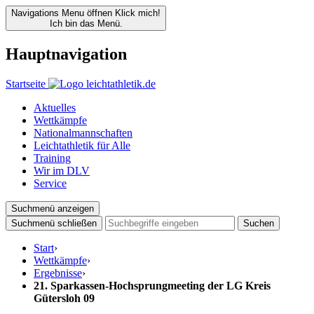
Navigations Menu öffnen
Klick mich!
Ich bin das Menü.
Hauptnavigation
Startseite
Aktuelles
Wettkämpfe
Nationalmannschaften
Leichtathletik für Alle
Training
Wir im DLV
Service
Suchmenü anzeigen
Suchmenü schließen
Suchen
Start
›
Wettkämpfe
›
Ergebnisse
›
21. Sparkassen-Hochsprungmeeting der LG Kreis
Gütersloh 09