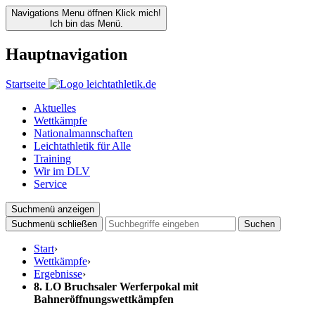
Navigations Menu öffnen
Klick mich!
Ich bin das Menü.
Hauptnavigation
Startseite
Aktuelles
Wettkämpfe
Nationalmannschaften
Leichtathletik für Alle
Training
Wir im DLV
Service
Suchmenü anzeigen
Suchmenü schließen
Suchen
Start
›
Wettkämpfe
›
Ergebnisse
›
8. LO Bruchsaler Werferpokal mit
Bahneröffnungswettkämpfen