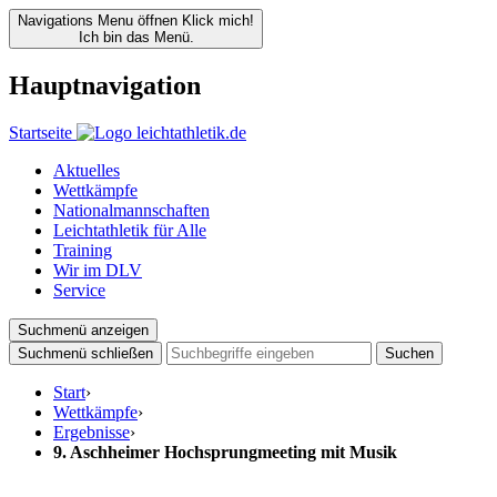
Navigations Menu öffnen
Klick mich!
Ich bin das Menü.
Hauptnavigation
Startseite
Aktuelles
Wettkämpfe
Nationalmannschaften
Leichtathletik für Alle
Training
Wir im DLV
Service
Suchmenü anzeigen
Suchmenü schließen
Suchen
Start
›
Wettkämpfe
›
Ergebnisse
›
9. Aschheimer Hochsprungmeeting mit Musik