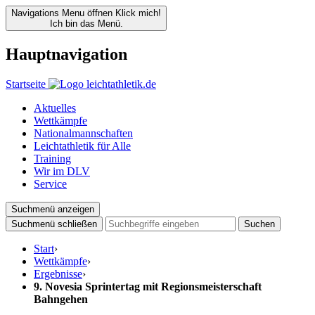
Navigations Menu öffnen
Klick mich!
Ich bin das Menü.
Hauptnavigation
Startseite
Aktuelles
Wettkämpfe
Nationalmannschaften
Leichtathletik für Alle
Training
Wir im DLV
Service
Suchmenü anzeigen
Suchmenü schließen
Suchen
Start
›
Wettkämpfe
›
Ergebnisse
›
9. Novesia Sprintertag mit Regionsmeisterschaft
Bahngehen