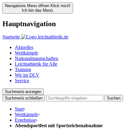
Navigations Menu öffnen
Klick mich!
Ich bin das Menü.
Hauptnavigation
Startseite
Aktuelles
Wettkämpfe
Nationalmannschaften
Leichtathletik für Alle
Training
Wir im DLV
Service
Suchmenü anzeigen
Suchmenü schließen
Suchen
Start
›
Wettkämpfe
›
Ergebnisse
›
Abendsportfest mit Sportzeichenabnahme