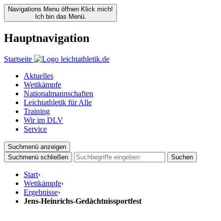
Navigations Menu öffnen
Klick mich!
Ich bin das Menü.
Hauptnavigation
Startseite
Aktuelles
Wettkämpfe
Nationalmannschaften
Leichtathletik für Alle
Training
Wir im DLV
Service
Suchmenü anzeigen
Suchmenü schließen
Suchen
Start
›
Wettkämpfe
›
Ergebnisse
›
Jens-Heinrichs-Gedächtnissportfest