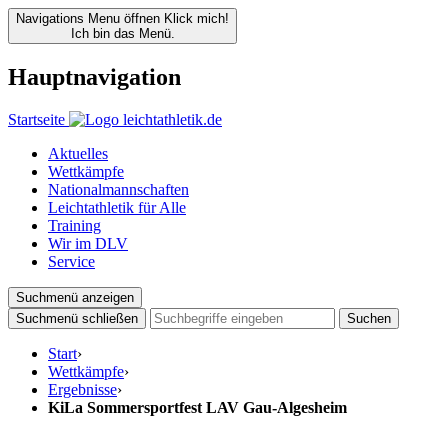
Navigations Menu öffnen
Klick mich!
Ich bin das Menü.
Hauptnavigation
Startseite
Aktuelles
Wettkämpfe
Nationalmannschaften
Leichtathletik für Alle
Training
Wir im DLV
Service
Suchmenü anzeigen
Suchmenü schließen
Suchen
Start
›
Wettkämpfe
›
Ergebnisse
›
KiLa Sommersportfest LAV Gau-Algesheim