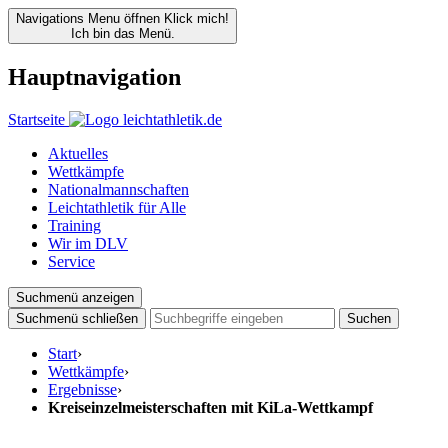
Navigations Menu öffnen
Klick mich!
Ich bin das Menü.
Hauptnavigation
Startseite
Aktuelles
Wettkämpfe
Nationalmannschaften
Leichtathletik für Alle
Training
Wir im DLV
Service
Suchmenü anzeigen
Suchmenü schließen
Suchen
Start
›
Wettkämpfe
›
Ergebnisse
›
Kreiseinzelmeisterschaften mit KiLa-Wettkampf