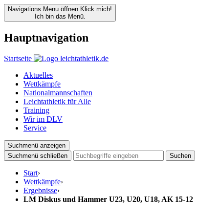
Navigations Menu öffnen
Klick mich!
Ich bin das Menü.
Hauptnavigation
Startseite
Aktuelles
Wettkämpfe
Nationalmannschaften
Leichtathletik für Alle
Training
Wir im DLV
Service
Suchmenü anzeigen
Suchmenü schließen
Suchen
Start
›
Wettkämpfe
›
Ergebnisse
›
LM Diskus und Hammer U23, U20, U18, AK 15-12