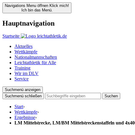
Navigations Menu öffnen
Klick mich!
Ich bin das Menü.
Hauptnavigation
Startseite
Aktuelles
Wettkämpfe
Nationalmannschaften
Leichtathletik für Alle
Training
Wir im DLV
Service
Suchmenü anzeigen
Suchmenü schließen
Suchen
Start
›
Wettkämpfe
›
Ergebnisse
›
LM Mittelstrecke, LM/BM Mittelstreckenstaffeln und 4x4