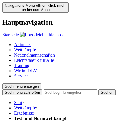
Navigations Menu öffnen
Klick mich!
Ich bin das Menü.
Hauptnavigation
Startseite
Aktuelles
Wettkämpfe
Nationalmannschaften
Leichtathletik für Alle
Training
Wir im DLV
Service
Suchmenü anzeigen
Suchmenü schließen
Suchen
Start
›
Wettkämpfe
›
Ergebnisse
›
Test- und Normwettkampf