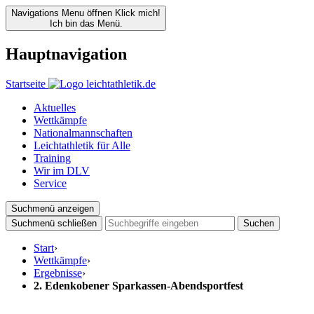
Navigations Menu öffnen
Klick mich!
Ich bin das Menü.
Hauptnavigation
Startseite
Aktuelles
Wettkämpfe
Nationalmannschaften
Leichtathletik für Alle
Training
Wir im DLV
Service
Suchmenü anzeigen
Suchmenü schließen
Suchen
Start
›
Wettkämpfe
›
Ergebnisse
›
2. Edenkobener Sparkassen-Abendsportfest