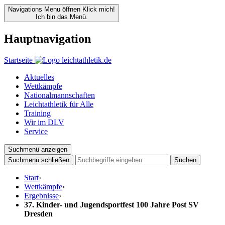
Navigations Menu öffnen
Klick mich!
Ich bin das Menü.
Hauptnavigation
Startseite
Aktuelles
Wettkämpfe
Nationalmannschaften
Leichtathletik für Alle
Training
Wir im DLV
Service
Suchmenü anzeigen
Suchmenü schließen
Suchen
Start
›
Wettkämpfe
›
Ergebnisse
›
37. Kinder- und Jugendsportfest 100 Jahre Post SV
Dresden