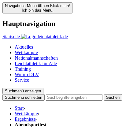
Navigations Menu öffnen
Klick mich!
Ich bin das Menü.
Hauptnavigation
Startseite
Aktuelles
Wettkämpfe
Nationalmannschaften
Leichtathletik für Alle
Training
Wir im DLV
Service
Suchmenü anzeigen
Suchmenü schließen
Suchen
Start
›
Wettkämpfe
›
Ergebnisse
›
Abendsportfest