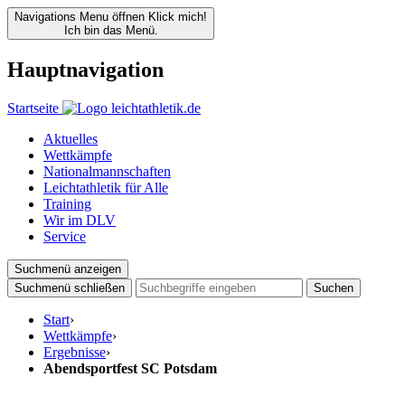
Navigations Menu öffnen
Klick mich!
Ich bin das Menü.
Hauptnavigation
Startseite
Aktuelles
Wettkämpfe
Nationalmannschaften
Leichtathletik für Alle
Training
Wir im DLV
Service
Suchmenü anzeigen
Suchmenü schließen
Suchen
Start
›
Wettkämpfe
›
Ergebnisse
›
Abendsportfest SC Potsdam