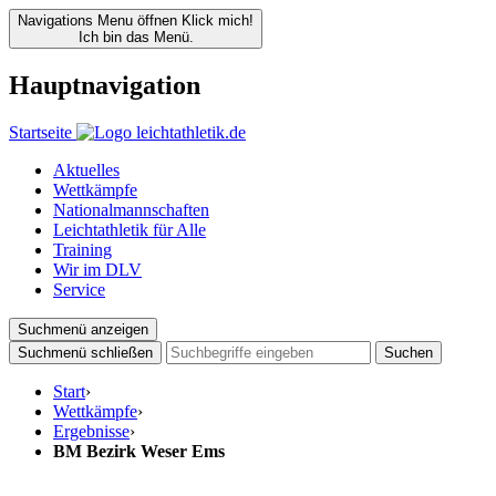
Navigations Menu öffnen
Klick mich!
Ich bin das Menü.
Hauptnavigation
Startseite
Aktuelles
Wettkämpfe
Nationalmannschaften
Leichtathletik für Alle
Training
Wir im DLV
Service
Suchmenü anzeigen
Suchmenü schließen
Suchen
Start
›
Wettkämpfe
›
Ergebnisse
›
BM Bezirk Weser Ems