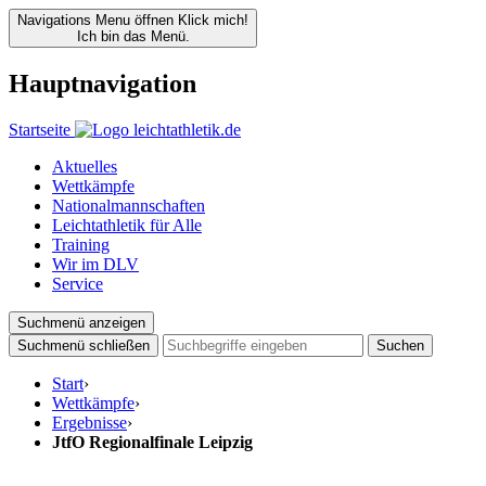
Navigations Menu öffnen
Klick mich!
Ich bin das Menü.
Hauptnavigation
Startseite
Aktuelles
Wettkämpfe
Nationalmannschaften
Leichtathletik für Alle
Training
Wir im DLV
Service
Suchmenü anzeigen
Suchmenü schließen
Suchen
Start
›
Wettkämpfe
›
Ergebnisse
›
JtfO Regionalfinale Leipzig