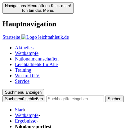
Navigations Menu öffnen
Klick mich!
Ich bin das Menü.
Hauptnavigation
Startseite
Aktuelles
Wettkämpfe
Nationalmannschaften
Leichtathletik für Alle
Training
Wir im DLV
Service
Suchmenü anzeigen
Suchmenü schließen
Suchen
Start
›
Wettkämpfe
›
Ergebnisse
›
Nikolaussportfest