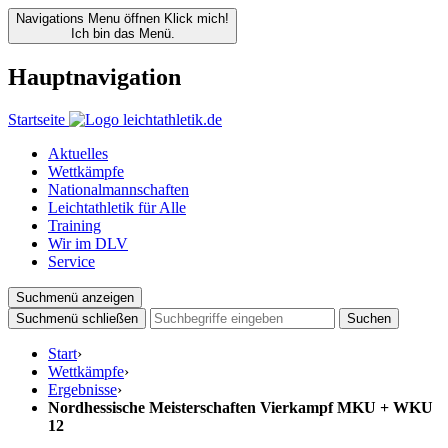
Navigations Menu öffnen
Klick mich!
Ich bin das Menü.
Hauptnavigation
Startseite
Aktuelles
Wettkämpfe
Nationalmannschaften
Leichtathletik für Alle
Training
Wir im DLV
Service
Suchmenü anzeigen
Suchmenü schließen
Suchen
Start
›
Wettkämpfe
›
Ergebnisse
›
Nordhessische Meisterschaften Vierkampf MKU + WKU
12