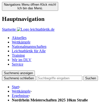
Navigations Menu öffnen
Klick mich!
Ich bin das Menü.
Hauptnavigation
Startseite
Aktuelles
Wettkämpfe
Nationalmannschaften
Leichtathletik für Alle
Training
Wir im DLV
Service
Suchmenü anzeigen
Suchmenü schließen
Suchen
Start
›
Wettkämpfe
›
Ergebnisse
›
Nordrhein Meisterschaften 2025 10km Straße