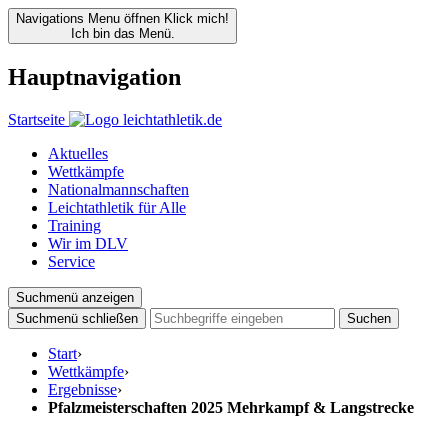
Navigations Menu öffnen
Klick mich!
Ich bin das Menü.
Hauptnavigation
Startseite
Aktuelles
Wettkämpfe
Nationalmannschaften
Leichtathletik für Alle
Training
Wir im DLV
Service
Suchmenü anzeigen
Suchmenü schließen
Suchen
Start
›
Wettkämpfe
›
Ergebnisse
›
Pfalzmeisterschaften 2025 Mehrkampf & Langstrecke