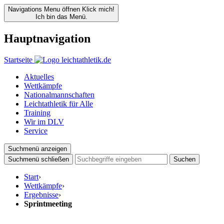
Navigations Menu öffnen
Klick mich!
Ich bin das Menü.
Hauptnavigation
Startseite
Aktuelles
Wettkämpfe
Nationalmannschaften
Leichtathletik für Alle
Training
Wir im DLV
Service
Suchmenü anzeigen
Suchmenü schließen
Suchen
Start
›
Wettkämpfe
›
Ergebnisse
›
Sprintmeeting