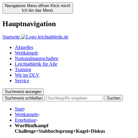
Navigations Menu öffnen
Klick mich!
Ich bin das Menü.
Hauptnavigation
Startseite
Aktuelles
Wettkämpfe
Nationalmannschaften
Leichtathletik für Alle
Training
Wir im DLV
Service
Suchmenü anzeigen
Suchmenü schließen
Suchen
Start
›
Wettkämpfe
›
Ergebnisse
›
Wurffünfkampf
Challenge+Stabhochsprung+Kugel+Diskus