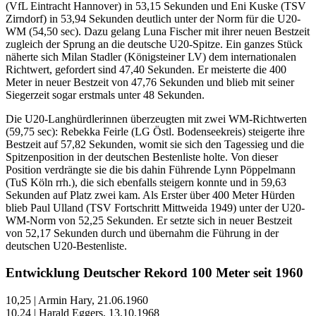
(VfL Eintracht Hannover) in 53,15 Sekunden und Eni Kuske (TSV
Zirndorf) in 53,94 Sekunden deutlich unter der Norm für die U20-
WM (54,50 sec). Dazu gelang Luna Fischer mit ihrer neuen Bestzeit
zugleich der Sprung an die deutsche U20-Spitze. Ein ganzes Stück
näherte sich Milan Stadler (Königsteiner LV) dem internationalen
Richtwert, gefordert sind 47,40 Sekunden. Er meisterte die 400
Meter in neuer Bestzeit von 47,76 Sekunden und blieb mit seiner
Siegerzeit sogar erstmals unter 48 Sekunden.
Die U20-Langhürdlerinnen überzeugten mit zwei WM-Richtwerten
(59,75 sec): Rebekka Feirle (LG Östl. Bodenseekreis) steigerte ihre
Bestzeit auf 57,82 Sekunden, womit sie sich den Tagessieg und die
Spitzenposition in der deutschen Bestenliste holte. Von dieser
Position verdrängte sie die bis dahin Führende Lynn Pöppelmann
(TuS Köln rrh.), die sich ebenfalls steigern konnte und in 59,63
Sekunden auf Platz zwei kam. Als Erster über 400 Meter Hürden
blieb Paul Ulland (TSV Fortschritt Mittweida 1949) unter der U20-
WM-Norm von 52,25 Sekunden. Er setzte sich in neuer Bestzeit
von 52,17 Sekunden durch und übernahm die Führung in der
deutschen U20-Bestenliste.
Entwicklung Deutscher Rekord 100 Meter seit 1960
10,25 | Armin Hary, 21.06.1960
10,24 | Harald Eggers, 13.10.1968