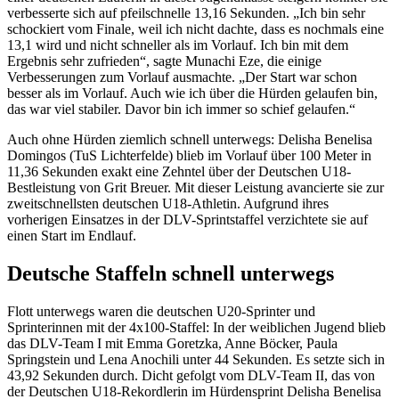
verbesserte sich auf pfeilschnelle 13,16 Sekunden. „Ich bin sehr
schockiert vom Finale, weil ich nicht dachte, dass es nochmals eine
13,1 wird und nicht schneller als im Vorlauf. Ich bin mit dem
Ergebnis sehr zufrieden“, sagte Munachi Eze, die einige
Verbesserungen zum Vorlauf ausmachte. „Der Start war schon
besser als im Vorlauf. Auch wie ich über die Hürden gelaufen bin,
das war viel stabiler. Davor bin ich immer so schief gelaufen.“
Auch ohne Hürden ziemlich schnell unterwegs: Delisha Benelisa
Domingos (TuS Lichterfelde) blieb im Vorlauf über 100 Meter in
11,36 Sekunden exakt eine Zehntel über der Deutschen U18-
Bestleistung von Grit Breuer. Mit dieser Leistung avancierte sie zur
zweitschnellsten deutschen U18-Athletin. Aufgrund ihres
vorherigen Einsatzes in der DLV-Sprintstaffel verzichtete sie auf
einen Start im Endlauf.
Deutsche Staffeln schnell unterwegs
Flott unterwegs waren die deutschen U20-Sprinter und
Sprinterinnen mit der 4x100-Staffel: In der weiblichen Jugend blieb
das DLV-Team I mit Emma Goretzka, Anne Böcker, Paula
Springstein und Lena Anochili unter 44 Sekunden. Es setzte sich in
43,92 Sekunden durch. Dicht gefolgt vom DLV-Team II, das von
der Deutschen U18-Rekordlerin im Hürdensprint Delisha Benelisa