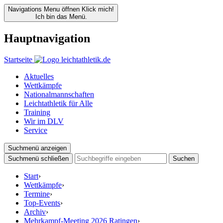
Navigations Menu öffnen
Klick mich!
Ich bin das Menü.
Hauptnavigation
Startseite
Aktuelles
Wettkämpfe
Nationalmannschaften
Leichtathletik für Alle
Training
Wir im DLV
Service
Suchmenü anzeigen
Suchmenü schließen
Suchen
Start
›
Wettkämpfe
›
Termine
›
Top-Events
›
Archiv
›
Mehrkampf-Meeting 2026 Ratingen
›