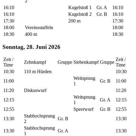
2
16:10
Kugelstoß 1
Gr. A
16:10
16:10
Kugelstoß 2
Gr. B
16:10
17:30
200 m
17:30
18:00
Vereinsstaffeln
18:00
18:30
400 m
18:30
Sonntag, 28. Juni 2026
Zeit /
Zeit /
Zehnkampf
Gruppe
Siebenkampf
Gruppe
Time
Time
10:30
110 m Hürden
10:30
Weitsprung
11:00
Gr. B
11:00
1
11:20
Diskuswurf
11:20
Weitsprung
12:15
Gr. A
12:15
1
12:55
Speerwurf
Gr. B
12:55
Stabhochsprung
13:30
Gr. B
13:30
2
Stabhochsprung
13:30
Gr. A
13:30
1