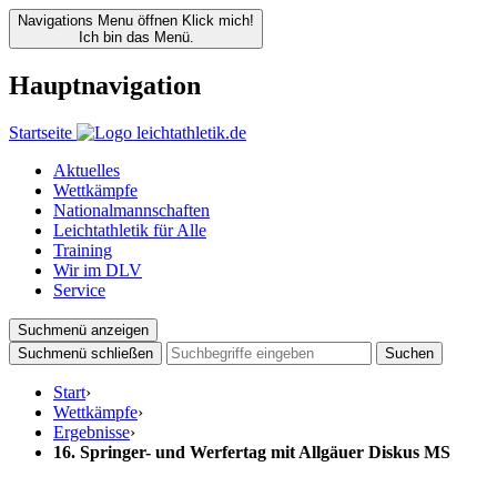
Navigations Menu öffnen
Klick mich!
Ich bin das Menü.
Hauptnavigation
Startseite
Aktuelles
Wettkämpfe
Nationalmannschaften
Leichtathletik für Alle
Training
Wir im DLV
Service
Suchmenü anzeigen
Suchmenü schließen
Suchen
Start
›
Wettkämpfe
›
Ergebnisse
›
16. Springer- und Werfertag mit Allgäuer Diskus MS