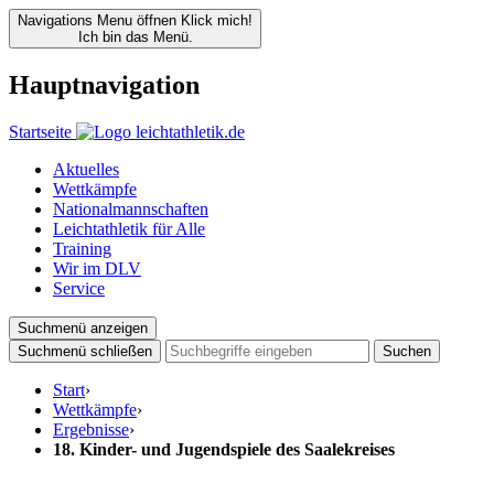
Navigations Menu öffnen
Klick mich!
Ich bin das Menü.
Hauptnavigation
Startseite
Aktuelles
Wettkämpfe
Nationalmannschaften
Leichtathletik für Alle
Training
Wir im DLV
Service
Suchmenü anzeigen
Suchmenü schließen
Suchen
Start
›
Wettkämpfe
›
Ergebnisse
›
18. Kinder- und Jugendspiele des Saalekreises