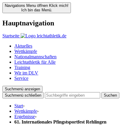
Navigations Menu öffnen
Klick mich!
Ich bin das Menü.
Hauptnavigation
Startseite
Aktuelles
Wettkämpfe
Nationalmannschaften
Leichtathletik für Alle
Training
Wir im DLV
Service
Suchmenü anzeigen
Suchmenü schließen
Suchen
Start
›
Wettkämpfe
›
Ergebnisse
›
61. Internationales Pfingstsportfest Rehlingen