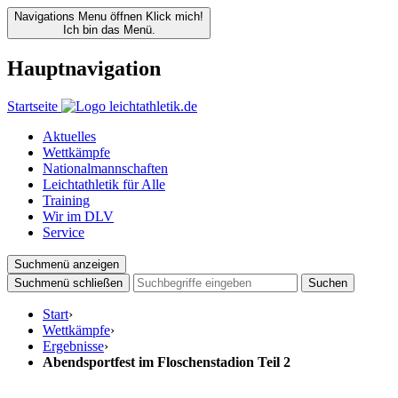
Navigations Menu öffnen
Klick mich!
Ich bin das Menü.
Hauptnavigation
Startseite
Aktuelles
Wettkämpfe
Nationalmannschaften
Leichtathletik für Alle
Training
Wir im DLV
Service
Suchmenü anzeigen
Suchmenü schließen
Suchen
Start
›
Wettkämpfe
›
Ergebnisse
›
Abendsportfest im Floschenstadion Teil 2