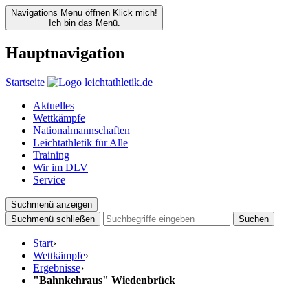
Navigations Menu öffnen
Klick mich!
Ich bin das Menü.
Hauptnavigation
Startseite
Aktuelles
Wettkämpfe
Nationalmannschaften
Leichtathletik für Alle
Training
Wir im DLV
Service
Suchmenü anzeigen
Suchmenü schließen
Suchen
Start
›
Wettkämpfe
›
Ergebnisse
›
"Bahnkehraus" Wiedenbrück