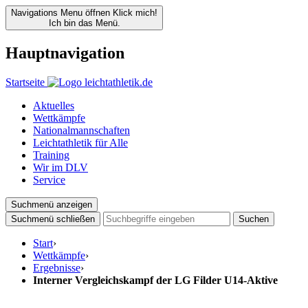
Navigations Menu öffnen
Klick mich!
Ich bin das Menü.
Hauptnavigation
Startseite
Aktuelles
Wettkämpfe
Nationalmannschaften
Leichtathletik für Alle
Training
Wir im DLV
Service
Suchmenü anzeigen
Suchmenü schließen
Suchen
Start
›
Wettkämpfe
›
Ergebnisse
›
Interner Vergleichskampf der LG Filder U14-Aktive