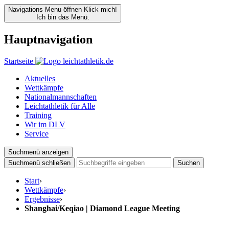
Navigations Menu öffnen
Klick mich!
Ich bin das Menü.
Hauptnavigation
Startseite
Aktuelles
Wettkämpfe
Nationalmannschaften
Leichtathletik für Alle
Training
Wir im DLV
Service
Suchmenü anzeigen
Suchmenü schließen
Suchen
Start
›
Wettkämpfe
›
Ergebnisse
›
Shanghai/Keqiao | Diamond League Meeting