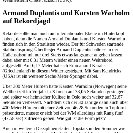
Weltmeisterin Chase Jackson (USA).
Armand Duplantis und Karsten Warholm
auf Rekordjagd
Rekorde sollte man auch auf internationaler Ebene im Hinterkopf
haben, denn die Namen Armand Duplantis und Karsten Warholm
finden sich in den Startlisten wieder. Der für Schweden startende
Stabhochsprung-Überflieger Armand Duplantis hatte es in der
Hallensaison mit nur drei Starts etwas langsamer angehen lassen,
dabei aber mit 6,31 Metern wieder einen neuen Weltrekord
aufgestellt. Auf 6,17 Meter hat sich Emmanouil Karalis
(Griechenland) in diesem Winter gesteigert. Mit Sam Kendricks
(USA) ist ein weiterer Sechs-Meter-Springer dabei.
Über 300 Meter Hürden hatte Karsten Warholm (Norwegen) seine
Weltbestzeit im Vorjahr in Xiamen auf 33,05 Sekunden gesteigert
und später vor heimischer Kulisse in Oslo noch weiter auf 32,67
Sekunden verbessert. Nachdem sich der 30-Jährige dann auch über
400 Meter Hürden mit einer Zeit von 46,28 Sekunden in Topform
präsentierte, musste er sich bei der WM allerdings mit Rang fünf
(47,58 sec) zufrieden geben. Wie gut ist die Form jetzt?
Auch in weiteren Disziplinen starten Topstars in den Sommer wie