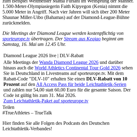
zum Beispiel Weltmeister Mattia Furlani im Weitsprung der Männer.
1.500-Meter-Olympiasiegerin Faith Kipyegon (Kenia) nimmt die
5.000 Meter in Angriff. Nach vier Jahren will sich über 200 Meter
Shaunae Miller-Uibo (Bahamas) auf der Diamond-League-Bühne
zurückmelden.
Die Meetings der Diamond League werden kostenpflichtig von
sporteurope.tv
übertragen. Der
Stream aus Keqiao
beginnt am
Samstag, 16. Mai um 12.45 Uhr.
Diamond League 2026 live | DLV-Rabatt
Alle Meetings der
Wanda Diamond League 2026
und darüber
hinaus auch die
World Athletics Continental Tour Gold 2026
sehen
Sie in Deutschland in Livestreams auf sporteurope.tv. Mit dem
Rabatt-Code "DLV-10" erhalten Sie einen
DLV-Rabatt von 10
Prozent
auf den
All Access Pass für beide Leichtathletik-Serien
und zahlen nur 54,00 statt 60,00 Euro für die gesamte Saison. Der
Code ist gültig bis zum 31. Mai 2026.
Zum Leichtathletik-Paket auf sporteurope.tv
Teilen
#TrueAthletes – TrueTalk
Hier finden Sie alle Folgen des Podcasts des Deutschen
Leichtathletik-Verbandes!