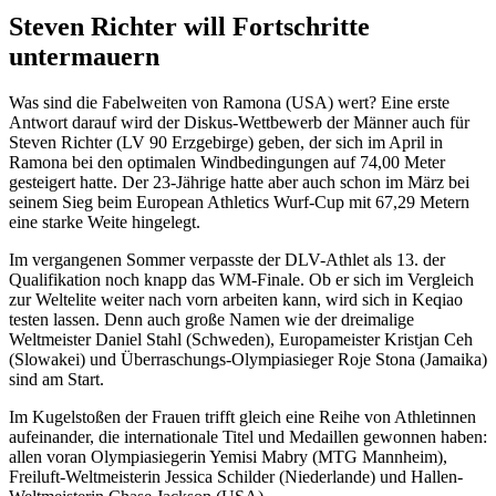
Steven Richter will Fortschritte
untermauern
Was sind die Fabelweiten von Ramona (USA) wert? Eine erste
Antwort darauf wird der Diskus-Wettbewerb der Männer auch für
Steven Richter (LV 90 Erzgebirge) geben, der sich im April in
Ramona bei den optimalen Windbedingungen auf 74,00 Meter
gesteigert hatte. Der 23-Jährige hatte aber auch schon im März bei
seinem Sieg beim European Athletics Wurf-Cup mit 67,29 Metern
eine starke Weite hingelegt.
Im vergangenen Sommer verpasste der DLV-Athlet als 13. der
Qualifikation noch knapp das WM-Finale. Ob er sich im Vergleich
zur Weltelite weiter nach vorn arbeiten kann, wird sich in Keqiao
testen lassen. Denn auch große Namen wie der dreimalige
Weltmeister Daniel Stahl (Schweden), Europameister Kristjan Ceh
(Slowakei) und Überraschungs-Olympiasieger Roje Stona (Jamaika)
sind am Start.
Im Kugelstoßen der Frauen trifft gleich eine Reihe von Athletinnen
aufeinander, die internationale Titel und Medaillen gewonnen haben:
allen voran Olympiasiegerin Yemisi Mabry (MTG Mannheim),
Freiluft-Weltmeisterin Jessica Schilder (Niederlande) und Hallen-