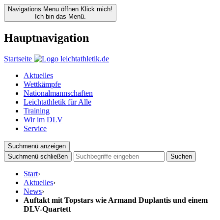
Navigations Menu öffnen
Klick mich!
Ich bin das Menü.
Hauptnavigation
Startseite
Aktuelles
Wettkämpfe
Nationalmannschaften
Leichtathletik für Alle
Training
Wir im DLV
Service
Suchmenü anzeigen
Suchmenü schließen
Suchen
Start
›
Aktuelles
›
News
›
Auftakt mit Topstars wie Armand Duplantis und einem
DLV-Quartett