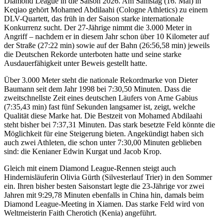
Diamond League in die Saison 2026. Am Samstag (16. Mai) in
Keqiao gehört Mohamed Abdilaahi (Cologne Athletics) zu einem
DLV-Quartett, das früh in der Saison starke internationale
Konkurrenz sucht. Der 27-Jährige nimmt die 3.000 Meter in
Angriff – nachdem er in diesem Jahr schon über 10 Kilometer auf
der Straße (27:22 min) sowie auf der Bahn (26:56,58 min) jeweils
die Deutschen Rekorde unterboten hatte und seine starke
Ausdauerfähigkeit unter Beweis gestellt hatte.
Über 3.000 Meter steht die nationale Rekordmarke von Dieter
Baumann seit dem Jahr 1998 bei 7:30,50 Minuten. Dass die
zweitschnellste Zeit eines deutschen Läufers von Arne Gabius
(7:35,43 min) fast fünf Sekunden langsamer ist, zeigt, welche
Qualität diese Marke hat. Die Bestzeit von Mohamed Abdilaahi
steht bisher bei 7:37,31 Minuten. Das stark besetzte Feld könnte die
Möglichkeit für eine Steigerung bieten. Angekündigt haben sich
auch zwei Athleten, die schon unter 7:30,00 Minuten geblieben
sind: die Kenianer Edwin Kurgat und Jacob Krop.
Gleich mit einem Diamond League-Rennen steigt auch
Hindernisläuferin Olivia Gürth (Silvesterlauf Trier) in den Sommer
ein. Ihren bisher besten Saisonstart legte die 23-Jährige vor zwei
Jahren mit 9:29,78 Minuten ebenfalls in China hin, damals beim
Diamond League-Meeting in Xiamen. Das starke Feld wird von
Weltmeisterin Faith Cherotich (Kenia) angeführt.