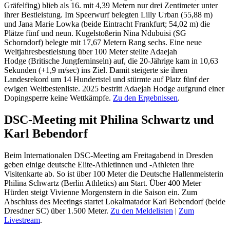
Gräfelfing) blieb als 16. mit 4,39 Metern nur drei Zentimeter unter
ihrer Bestleistung. Im Speerwurf belegten Lilly Urban (55,88 m)
und Jana Marie Lowka (beide Eintracht Frankfurt; 54,02 m) die
Plätze fünf und neun. Kugelstoßerin Nina Ndubuisi (SG
Schorndorf) belegte mit 17,67 Metern Rang sechs. Eine neue
Weltjahresbestleistung über 100 Meter stellte Adaejah
Hodge (Britische Jungferninseln) auf, die 20-Jährige kam in 10,63
Sekunden (+1,9 m/sec) ins Ziel. Damit steigerte sie ihren
Landesrekord um 14 Hundertstel und stürmte auf Platz fünf der
ewigen Weltbestenliste. 2025 bestritt Adaejah Hodge aufgrund einer
Dopingsperre keine Wettkämpfe.
Zu den Ergebnissen
.
DSC-Meeting mit Philina Schwartz und
Karl Bebendorf
Beim Internationalen DSC-Meeting am Freitagabend in Dresden
geben einige deutsche Elite-Athletinnen und -Athleten ihre
Visitenkarte ab. So ist über 100 Meter die Deutsche Hallenmeisterin
Philina Schwartz (Berlin Athletics) am Start. Über 400 Meter
Hürden steigt Vivienne Morgenstern in die Saison ein. Zum
Abschluss des Meetings startet Lokalmatador Karl Bebendorf (beide
Dresdner SC) über 1.500 Meter.
Zu den Meldelisten
|
Zum
Livestream
.