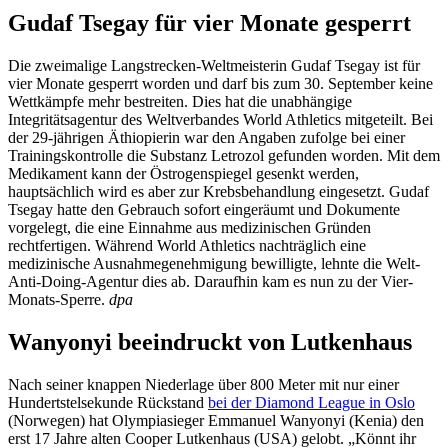
Gudaf Tsegay für vier Monate gesperrt
Die zweimalige Langstrecken-Weltmeisterin Gudaf Tsegay ist für
vier Monate gesperrt worden und darf bis zum 30. September keine
Wettkämpfe mehr bestreiten. Dies hat die unabhängige
Integritätsagentur des Weltverbandes World Athletics mitgeteilt. Bei
der 29-jährigen Äthiopierin war den Angaben zufolge bei einer
Trainingskontrolle die Substanz Letrozol gefunden worden. Mit dem
Medikament kann der Östrogenspiegel gesenkt werden,
hauptsächlich wird es aber zur Krebsbehandlung eingesetzt. Gudaf
Tsegay hatte den Gebrauch sofort eingeräumt und Dokumente
vorgelegt, die eine Einnahme aus medizinischen Gründen
rechtfertigen. Während World Athletics nachträglich eine
medizinische Ausnahmegenehmigung bewilligte, lehnte die Welt-
Anti-Doing-Agentur dies ab. Daraufhin kam es nun zu der Vier-
Monats-Sperre.
dpa
Wanyonyi beeindruckt von Lutkenhaus
Nach seiner knappen Niederlage über 800 Meter mit nur einer
Hundertstelsekunde Rückstand
bei der Diamond League in Oslo
(Norwegen) hat Olympiasieger Emmanuel Wanyonyi (Kenia) den
erst 17 Jahre alten Cooper Lutkenhaus (USA) gelobt. „Könnt ihr