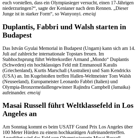
euch vorstellen, dass ein Olympiasieger versucht, einen 17-Jährigen
niederzuringen?“, sagte der Kenianer nach dem Rennen. „Dieser
Junge ist in starker Form“, so Wanyonyi.
eme/aj
Duplantis, Fabbri und Walsh starten in
Budapest
Das István Gyulai Memorial in Budapest (Ungarn) kann sich am 14.
Juli auf zahlreiche internationale Topstars freuen. Im
Stabhochsprung führt Weltrekordler Armand „Mondo“ Duplantis
(Schweden) ein hochklassiges Feld mit Emmanouil Karalis
(Griechenland), Kurtis Marschall (Australien) und Sam Kendricks
(USA) an. Im Kugelstoßen treffen Hallen-Weltmeister Tom Walsh
(Neuseeland), Europameister Leonardo Fabbri (Italien) und
Olympia-Bronzemedaillengewinner Rajindra Campbell (Jamaika)
aufeinander.
eme/aj
Masai Russell führt Weltklassefeld in Los
Angeles an
Am Sonntag kommt es beim USATF Grand Prix Los Angeles über
100 Meter Hürden zu einem hochkarätigen Aufeinandertreffen.
Angeführt wird das Feld von Olympiasiegerin Masai Russell