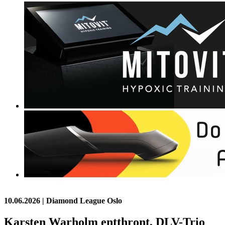
10.06.2026
| Diamond League Oslo
Karsten Warholm entthront, DLV-Trio