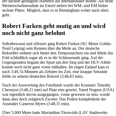
der nächste gelungene Härtetest auf internationaler Bühne. Als beste
Meisterschaftsresultate im Einzel stehen bei WM- und EM bisher
sechste Plätze. Möglich, dass es in Birmingham weiter nach oben
geht.
Robert Farken geht mutig an und wird
noch nicht ganz belohnt
Selbstbewusst und offensiv ging Robert Farken (SG Motor Gohlis-
Nord Leipzig) sein Rennen über die Meile an. Der deutsche
Rekordler ordnete sich hinter den Tempomachern ein und führte das
Feld schließlich sogar als es in die Schlussrunde ging. Auf der
Gegengeraden begann der Spurt um den Sieg und der DLV-Athlet
konnte noch nicht ganz vorne mithalten. Im engen Einlauf kam er
nach 3:49,74 Minuten als Zehnter ins Ziel, eine knappe Sekunde
fehlte zu seinem deutschen Rekord (3:48,83 min).
Nach der Auswertung des Fotofinish wurde der Kenianer Timothy
Cheruiyot (3:48,21 min) auf Platz eins gesetzt. Yared Nuguse (USA)
war eigentlich davon ausgegangen, vorne gewesen zu sein, wurde
dann aber doch zeitgleich Zweiter. Das Podest komplettierte der
Australier Cameron Myers (3:48,35 min).
Über 5.000 Meter hatte Maximilian Thorwirth (LAV Stadtwerke