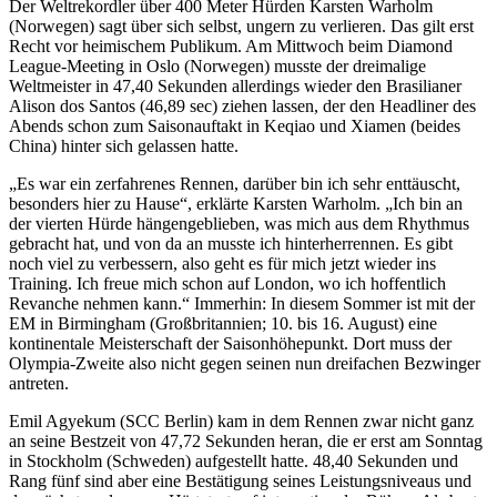
Der Weltrekordler über 400 Meter Hürden Karsten Warholm
(Norwegen) sagt über sich selbst, ungern zu verlieren. Das gilt erst
Recht vor heimischem Publikum. Am Mittwoch beim Diamond
League-Meeting in Oslo (Norwegen) musste der dreimalige
Weltmeister in 47,40 Sekunden allerdings wieder den Brasilianer
Alison dos Santos (46,89 sec) ziehen lassen, der den Headliner des
Abends schon zum Saisonauftakt in Keqiao und Xiamen (beides
China) hinter sich gelassen hatte.
„Es war ein zerfahrenes Rennen, darüber bin ich sehr enttäuscht,
besonders hier zu Hause“, erklärte Karsten Warholm. „Ich bin an
der vierten Hürde hängengeblieben, was mich aus dem Rhythmus
gebracht hat, und von da an musste ich hinterherrennen. Es gibt
noch viel zu verbessern, also geht es für mich jetzt wieder ins
Training. Ich freue mich schon auf London, wo ich hoffentlich
Revanche nehmen kann.“ Immerhin: In diesem Sommer ist mit der
EM in Birmingham (Großbritannien; 10. bis 16. August) eine
kontinentale Meisterschaft der Saisonhöhepunkt. Dort muss der
Olympia-Zweite also nicht gegen seinen nun dreifachen Bezwinger
antreten.
Emil Agyekum (SCC Berlin) kam in dem Rennen zwar nicht ganz
an seine Bestzeit von 47,72 Sekunden heran, die er erst am Sonntag
in Stockholm (Schweden) aufgestellt hatte. 48,40 Sekunden und
Rang fünf sind aber eine Bestätigung seines Leistungsniveaus und