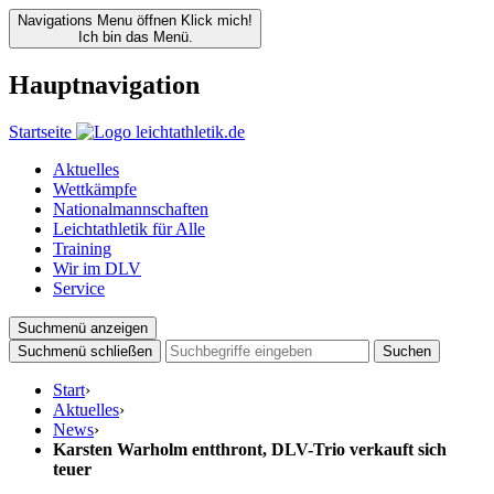
Navigations Menu öffnen
Klick mich!
Ich bin das Menü.
Hauptnavigation
Startseite
Aktuelles
Wettkämpfe
Nationalmannschaften
Leichtathletik für Alle
Training
Wir im DLV
Service
Suchmenü anzeigen
Suchmenü schließen
Suchen
Start
›
Aktuelles
›
News
›
Karsten Warholm entthront, DLV-Trio verkauft sich
teuer