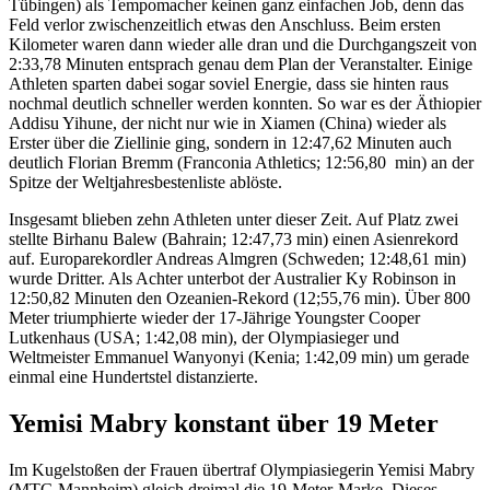
Tübingen) als Tempomacher keinen ganz einfachen Job, denn das
Feld verlor zwischenzeitlich etwas den Anschluss. Beim ersten
Kilometer waren dann wieder alle dran und die Durchgangszeit von
2:33,78 Minuten entsprach genau dem Plan der Veranstalter. Einige
Athleten sparten dabei sogar soviel Energie, dass sie hinten raus
nochmal deutlich schneller werden konnten. So war es der Äthiopier
Addisu Yihune, der nicht nur wie in Xiamen (China) wieder als
Erster über die Ziellinie ging, sondern in 12:47,62 Minuten auch
deutlich Florian Bremm (Franconia Athletics; 12:56,80 min) an der
Spitze der Weltjahresbestenliste ablöste.
Insgesamt blieben zehn Athleten unter dieser Zeit. Auf Platz zwei
stellte Birhanu Balew (Bahrain; 12:47,73 min) einen Asienrekord
auf. Europarekordler Andreas Almgren (Schweden; 12:48,61 min)
wurde Dritter. Als Achter unterbot der Australier Ky Robinson in
12:50,82 Minuten den Ozeanien-Rekord (12;55,76 min). Über 800
Meter triumphierte wieder der 17-Jährige Youngster Cooper
Lutkenhaus (USA; 1:42,08 min), der Olympiasieger und
Weltmeister Emmanuel Wanyonyi (Kenia; 1:42,09 min) um gerade
einmal eine Hundertstel distanzierte.
Yemisi Mabry konstant über 19 Meter
Im Kugelstoßen der Frauen übertraf Olympiasiegerin Yemisi Mabry
(MTG Mannheim) gleich dreimal die 19-Meter-Marke. Dieses