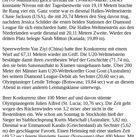
konstante Niveau mit der Tagesbestweite von 19,19 Metern brachte
ihr Rang vier ein. Ganz vorne war es diesmal Hallen-Weltmeisterin
Chase Jackson (USA), die mit 20,74 Metern den Sieg davon trug,
nachdem Jessica Schilder die ersten beiden Stationen der Diamond
League für sich entschieden hatte. Die Hallen-Weltmeisterin aus den
Niederlanden wurde diesmal mit 20,11 Metern Zweite. Wieder den
dritten Platz belegte Sarah Mitton (Kanada; 19,89 m).
Speerwerferin Yan Ziyi (China) hatte ihre Konkurrenz mit einem
Wurf auf 67,11 Metern wieder im Griff. Die U20-Weltmeisterin
bestätigte damit ihren zweitbesten Wurf der Geschichte (71,74 m),
den sie beim Saisonauftakt in Xiamen rausgehauen hatte. Über 200
Meter der Männer kam U20-Weltrekordler Gout Gout (Australien)
bei seinem Diamond League-Debüt als Sechster (20,60 sec) an.
Olympiasieger Letsile Tebogo (Botswana; 19,84 sec) war an diesem
Abend in einer anderen Leistungsklasse unterwegs.
Ihrer Konkurrenz über 100 Meter auf und davon stürmte
Olympiasiegerin Julien Alfred (St. Lucia; 10,76 sec). Die Zeit geht
wegen des Rückenwindes von 3,2 m/sec aber nicht in die
Bestenlisten ein. Wie schon am Sonntag in Stockholm hieß der
Sieger im Stabhochsprung Kurtis Marschall (Australien; 5,82 m).
Diesmal war Emmanouil Karalis (Griechenland) als Sechster (5,62
m) der geschlagene Favorit. Einen Heimsieg mit einer starken Zeit
(49,52 sec) feierte Henriette Jaeger (Norwegen) über 400 Meter. Mit