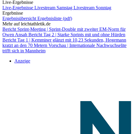
Live-Ergebnisse
Live-Ergebnisse
Livestream Samstag
Livestream Sonntag
Ergebnisse
Ergebnisübersicht
Ergebnisliste (pdf)
Mehr auf leichtathletik.de
Bericht Sprint-Meeting | Sprint-Double mit zweiter EM-Norm für
Owen Ansah
Bericht Tag 2 | Starke Sprints mit und ohne Hürden
Bericht Tag 1 | Kemminer glänzt mit 10,23 Sekunden, Hegemann
kratzt an den 70 Metern
Vorschau | Internationale Nachwuchselite
trifft sich in Mannheim
Anzeige