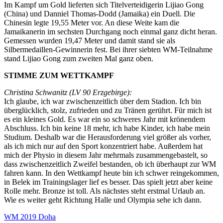
Im Kampf um Gold lieferten sich Titelverteidigerin Lijiao Gong
(China) und Danniel Thomas-Dodd (Jamaika) ein Duell. Die
Chinesin legte 19,55 Meter vor. An diese Weite kam die
Jamaikanerin im sechsten Durchgang noch einmal ganz dicht heran.
Gemessen wurden 19,47 Meter und damit stand sie als
Silbermedaillen-Gewinnerin fest. Bei ihrer siebten WM-Teilnahme
stand Lijiao Gong zum zweiten Mal ganz oben.
STIMME ZUM WETTKAMPF
Christina Schwanitz (LV 90 Erzgebirge):
Ich glaube, ich war zwischenzeitlich über dem Stadion. Ich bin
überglücklich, stolz, zufrieden und zu Tränen gerührt. Für mich ist
es ein kleines Gold. Es war ein so schweres Jahr mit krönendem
Abschluss. Ich bin keine 18 mehr, ich habe Kinder, ich habe mein
Studium. Deshalb war die Herausforderung viel größer als vorher,
als ich mich nur auf den Sport konzentriert habe. Außerdem hat
mich der Physio in diesem Jahr mehrmals zusammengebastelt, so
dass zwischenzeitlich Zweifel bestanden, ob ich überhaupt zur WM
fahren kann. In den Wettkampf heute bin ich schwer reingekommen,
in Belek im Trainingslager lief es besser. Das spielt jetzt aber keine
Rolle mehr. Bronze ist toll. Als nächstes steht erstmal Urlaub an.
Wie es weiter geht Richtung Halle und Olympia sehe ich dann.
WM 2019 Doha