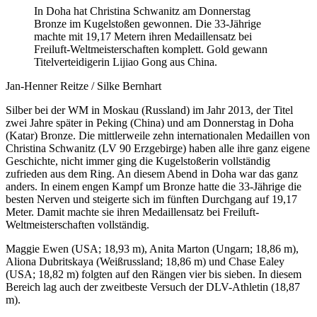
In Doha hat Christina Schwanitz am Donnerstag
Bronze im Kugelstoßen gewonnen. Die 33-Jährige
machte mit 19,17 Metern ihren Medaillensatz bei
Freiluft-Weltmeisterschaften komplett. Gold gewann
Titelverteidigerin Lijiao Gong aus China.
Jan-Henner Reitze / Silke Bernhart
Silber bei der WM in Moskau (Russland) im Jahr 2013, der Titel
zwei Jahre später in Peking (China) und am Donnerstag in Doha
(Katar) Bronze. Die mittlerweile zehn internationalen Medaillen von
Christina Schwanitz (LV 90 Erzgebirge) haben alle ihre ganz eigene
Geschichte, nicht immer ging die Kugelstoßerin vollständig
zufrieden aus dem Ring. An diesem Abend in Doha war das ganz
anders. In einem engen Kampf um Bronze hatte die 33-Jährige die
besten Nerven und steigerte sich im fünften Durchgang auf 19,17
Meter. Damit machte sie ihren Medaillensatz bei Freiluft-
Weltmeisterschaften vollständig.
Maggie Ewen (USA; 18,93 m), Anita Marton (Ungarn; 18,86 m),
Aliona Dubritskaya (Weißrussland; 18,86 m) und Chase Ealey
(USA; 18,82 m) folgten auf den Rängen vier bis sieben. In diesem
Bereich lag auch der zweitbeste Versuch der DLV-Athletin (18,87
m).