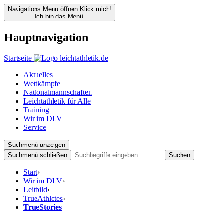
Navigations Menu öffnen
Klick mich!
Ich bin das Menü.
Hauptnavigation
Startseite
Aktuelles
Wettkämpfe
Nationalmannschaften
Leichtathletik für Alle
Training
Wir im DLV
Service
Suchmenü anzeigen
Suchmenü schließen
Suchen
Start
›
Wir im DLV
›
Leitbild
›
TrueAthletes
›
TrueStories