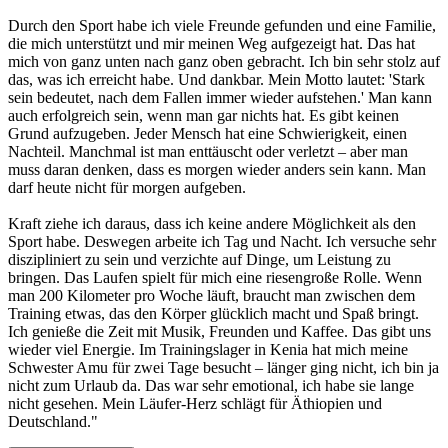
Durch den Sport habe ich viele Freunde gefunden und eine Familie,
die mich unterstützt und mir meinen Weg aufgezeigt hat. Das hat
mich von ganz unten nach ganz oben gebracht. Ich bin sehr stolz auf
das, was ich erreicht habe. Und dankbar. Mein Motto lautet: 'Stark
sein bedeutet, nach dem Fallen immer wieder aufstehen.' Man kann
auch erfolgreich sein, wenn man gar nichts hat. Es gibt keinen
Grund aufzugeben. Jeder Mensch hat eine Schwierigkeit, einen
Nachteil. Manchmal ist man enttäuscht oder verletzt – aber man
muss daran denken, dass es morgen wieder anders sein kann. Man
darf heute nicht für morgen aufgeben.
Kraft ziehe ich daraus, dass ich keine andere Möglichkeit als den
Sport habe. Deswegen arbeite ich Tag und Nacht. Ich versuche sehr
diszipliniert zu sein und verzichte auf Dinge, um Leistung zu
bringen. Das Laufen spielt für mich eine riesengroße Rolle. Wenn
man 200 Kilometer pro Woche läuft, braucht man zwischen dem
Training etwas, das den Körper glücklich macht und Spaß bringt.
Ich genieße die Zeit mit Musik, Freunden und Kaffee. Das gibt uns
wieder viel Energie. Im Trainingslager in Kenia hat mich meine
Schwester Amu für zwei Tage besucht – länger ging nicht, ich bin ja
nicht zum Urlaub da. Das war sehr emotional, ich habe sie lange
nicht gesehen. Mein Läufer-Herz schlägt für Äthiopien und
Deutschland."