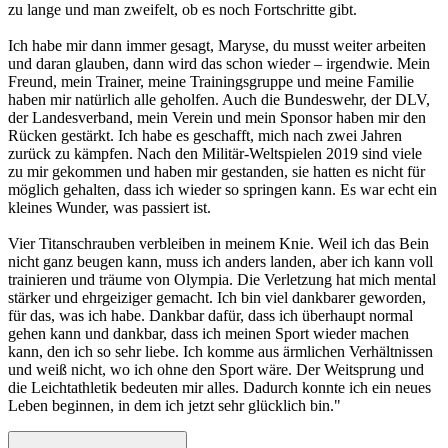
zu lange und man zweifelt, ob es noch Fortschritte gibt.
Ich habe mir dann immer gesagt, Maryse, du musst weiter arbeiten
und daran glauben, dann wird das schon wieder – irgendwie. Mein
Freund, mein Trainer, meine Trainingsgruppe und meine Familie
haben mir natürlich alle geholfen. Auch die Bundeswehr, der DLV,
der Landesverband, mein Verein und mein Sponsor haben mir den
Rücken gestärkt. Ich habe es geschafft, mich nach zwei Jahren
zurück zu kämpfen. Nach den Militär-Weltspielen 2019 sind viele
zu mir gekommen und haben mir gestanden, sie hatten es nicht für
möglich gehalten, dass ich wieder so springen kann. Es war echt ein
kleines Wunder, was passiert ist.
Vier Titanschrauben verbleiben in meinem Knie. Weil ich das Bein
nicht ganz beugen kann, muss ich anders landen, aber ich kann voll
trainieren und träume von Olympia. Die Verletzung hat mich mental
stärker und ehrgeiziger gemacht. Ich bin viel dankbarer geworden,
für das, was ich habe. Dankbar dafür, dass ich überhaupt normal
gehen kann und dankbar, dass ich meinen Sport wieder machen
kann, den ich so sehr liebe. Ich komme aus ärmlichen Verhältnissen
und weiß nicht, wo ich ohne den Sport wäre. Der Weitsprung und
die Leichtathletik bedeuten mir alles. Dadurch konnte ich ein neues
Leben beginnen, in dem ich jetzt sehr glücklich bin."