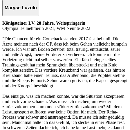
Maryse Luzolo
Königsteiner LV, 28 Jahre, Weitspringerin
Olympia-Teilnehmerin 2021, WM-Neunte 2022
"Die Chancen für ein Comeback standen 2017 fast bei null. Die
Ärzte meinten nach der OP, dass ich beim Gehen vielleicht humpeln
werde. Ich war am Boden zerstört, total traurig, enttäuscht, sauer
und hatte Angst, meine Förderer zu verlieren. Ich konnte mir die
Verletzung nicht mal selber vorwerfen. Ein falsch eingestelltes
Trainingsgerät hat mein Sprungbein überstreckt und mein Knie
komplett zerstört. Das vordere Kreuzband war gerissen, das hintere
Kreuzband hatte einen Teilriss, das Außenband, die Popliteussehne
und die Biceps Femoris-Sehne waren gerissen, die Kapsel gesprengt
und der Knorpel beschädigt.
Das einzige, was ich machen konnte, war die Situation akzeptieren
und nach vorne schauen. Was muss ich machen, um wieder
zurückzukommen – um noch stärker zurückzukommen? Mit dem
Leistungssport aufhören war keine Option für mich. Der Reha-
Prozess war schwer und anstrengend. Da musste ich sehr geduldig
sein. Manchmal hatte ich das Gefühl, ich stecke in einer Phase fest.
In schweren Zeiten dachte ich, ich habe keine Lust mehr, es dauert