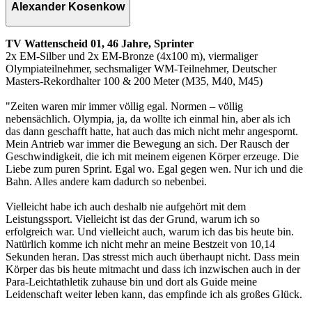
Alexander Kosenkow
TV Wattenscheid 01, 46 Jahre, Sprinter
2x EM-Silber und 2x EM-Bronze (4x100 m), viermaliger
Olympiateilnehmer, sechsmaliger WM-Teilnehmer, Deutscher
Masters-Rekordhalter 100 & 200 Meter (M35, M40, M45)
"Zeiten waren mir immer völlig egal. Normen – völlig
nebensächlich. Olympia, ja, da wollte ich einmal hin, aber als ich
das dann geschafft hatte, hat auch das mich nicht mehr angespornt.
Mein Antrieb war immer die Bewegung an sich. Der Rausch der
Geschwindigkeit, die ich mit meinem eigenen Körper erzeuge. Die
Liebe zum puren Sprint. Egal wo. Egal gegen wen. Nur ich und die
Bahn. Alles andere kam dadurch so nebenbei.
Vielleicht habe ich auch deshalb nie aufgehört mit dem
Leistungssport. Vielleicht ist das der Grund, warum ich so
erfolgreich war. Und vielleicht auch, warum ich das bis heute bin.
Natürlich komme ich nicht mehr an meine Bestzeit von 10,14
Sekunden heran. Das stresst mich auch überhaupt nicht. Dass mein
Körper das bis heute mitmacht und dass ich inzwischen auch in der
Para-Leichtathletik zuhause bin und dort als Guide meine
Leidenschaft weiter leben kann, das empfinde ich als großes Glück.