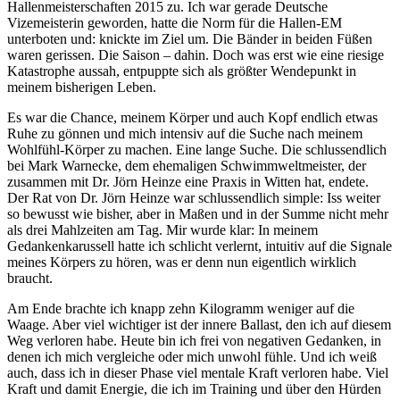
Hallenmeisterschaften 2015 zu. Ich war gerade Deutsche
Vizemeisterin geworden, hatte die Norm für die Hallen-EM
unterboten und: knickte im Ziel um. Die Bänder in beiden Füßen
waren gerissen. Die Saison – dahin. Doch was erst wie eine riesige
Katastrophe aussah, entpuppte sich als größter Wendepunkt in
meinem bisherigen Leben.
Es war die Chance, meinem Körper und auch Kopf endlich etwas
Ruhe zu gönnen und mich intensiv auf die Suche nach meinem
Wohlfühl-Körper zu machen. Eine lange Suche. Die schlussendlich
bei Mark Warnecke, dem ehemaligen Schwimmweltmeister, der
zusammen mit Dr. Jörn Heinze eine Praxis in Witten hat, endete.
Der Rat von Dr. Jörn Heinze war schlussendlich simple: Iss weiter
so bewusst wie bisher, aber in Maßen und in der Summe nicht mehr
als drei Mahlzeiten am Tag. Mir wurde klar: In meinem
Gedankenkarussell hatte ich schlicht verlernt, intuitiv auf die Signale
meines Körpers zu hören, was er denn nun eigentlich wirklich
braucht.
Am Ende brachte ich knapp zehn Kilogramm weniger auf die
Waage. Aber viel wichtiger ist der innere Ballast, den ich auf diesem
Weg verloren habe. Heute bin ich frei von negativen Gedanken, in
denen ich mich vergleiche oder mich unwohl fühle. Und ich weiß
auch, dass ich in dieser Phase viel mentale Kraft verloren habe. Viel
Kraft und damit Energie, die ich im Training und über den Hürden