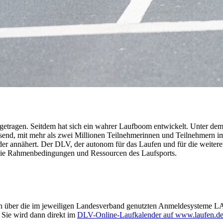
usgetragen. Seitdem hat sich ein wahrer Laufboom entwickelt. Unter d
send, mit mehr als zwei Millionen Teilnehmerinnen und Teilnehmern im
r annähert. Der DLV, der autonom für das Laufen und für die weiteren l
il die Rahmenbedingungen und Ressourcen des Laufsports.
en über die im jeweiligen Landesverband genutzten Anmeldesysteme L
 Sie wird dann direkt im
DLV-Online-Laufkalender auf www.laufen.d