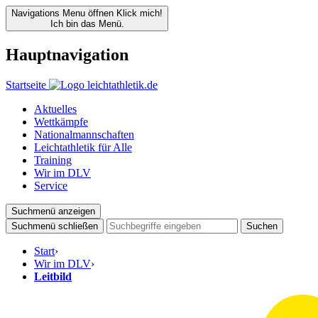
Navigations Menu öffnen
Klick mich!
Ich bin das Menü.
Hauptnavigation
Startseite
Aktuelles
Wettkämpfe
Nationalmannschaften
Leichtathletik für Alle
Training
Wir im DLV
Service
Suchmenü anzeigen
Suchmenü schließen
Suchen
Start
›
Wir im DLV
›
Leitbild