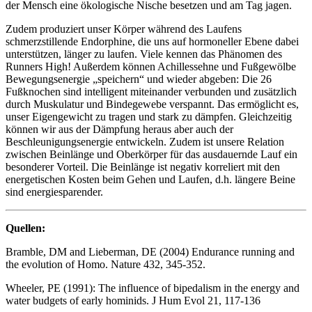
der Mensch eine ökologische Nische besetzen und am Tag jagen.
Zudem produziert unser Körper während des Laufens
schmerzstillende Endorphine, die uns auf hormoneller Ebene dabei
unterstützen, länger zu laufen. Viele kennen das Phänomen des
Runners High! Außerdem können Achillessehne und Fußgewölbe
Bewegungsenergie „speichern“ und wieder abgeben: Die 26
Fußknochen sind intelligent miteinander verbunden und zusätzlich
durch Muskulatur und Bindegewebe verspannt. Das ermöglicht es,
unser Eigengewicht zu tragen und stark zu dämpfen. Gleichzeitig
können wir aus der Dämpfung heraus aber auch der
Beschleunigungsenergie entwickeln. Zudem ist unsere Relation
zwischen Beinlänge und Oberkörper für das ausdauernde Lauf ein
besonderer Vorteil. Die Beinlänge ist negativ korreliert mit den
energetischen Kosten beim Gehen und Laufen, d.h. längere Beine
sind energiesparender.
Quellen:
Bramble, DM and Lieberman, DE (2004) Endurance running and
the evolution of Homo. Nature 432, 345-352.
Wheeler, PE (1991): The influence of bipedalism in the energy and
water budgets of early hominids. J Hum Evol 21, 117-136