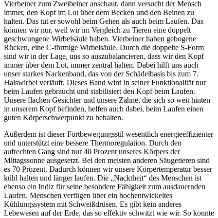
Vierbeiner zum Zweibeiner anschaut, dann versucht der Mensch
immer, den Kopf im Lot über dem Becken und den Beinen zu
halten. Das tut er sowohl beim Gehen als auch beim Laufen. Das
können wir nur, weil wir im Vergleich zu Tieren eine doppelt
geschwungene Wirbelsäule haben. Vierbeiner haben gebogene
Rücken, eine C-förmige Wirbelsäule. Durch die doppelte S-Form
sind wir in der Lage, uns so auszubalancieren, dass wir den Kopf
immer über dem Lot, immer zentral halten. Dabei hilft uns auch
unser starkes Nackenband, das von der Schädelbasis bis zum 7.
Halswirbel verläuft. Dieses Band wird in seiner Funktionalität nur
beim Laufen gebraucht und stabilisiert den Kopf beim Laufen.
Unsere flachen Gesichter und unsere Zähne, die sich so weit hinten
in unserem Kopf befinden, helfen auch dabei, beim Laufen einen
guten Körperschwerpunkt zu behalten.
Außerdem ist dieser Fortbewegungsstil wesentlich energieeffizienter
und unterstützt eine bessere Thermoregulation. Durch den
aufrechten Gang sind nur 40 Prozent unseres Körpers der
Mittagssonne ausgesetzt. Bei den meisten anderen Säugetieren sind
es 70 Prozent. Dadurch können wir unsere Körpertemperatur besser
kühl halten und länger laufen. Die „Nacktheit“ des Menschen ist
ebenso ein Indiz für seine besondere Fähigkeit zum ausdauernden
Laufen. Menschen verfügen über ein hochentwickeltes
Kühlungssystem mit Schweißdrüsen. Es gibt kein anderes
Lebewesen auf der Erde, das so effektiv schwitzt wie wir. So konnte