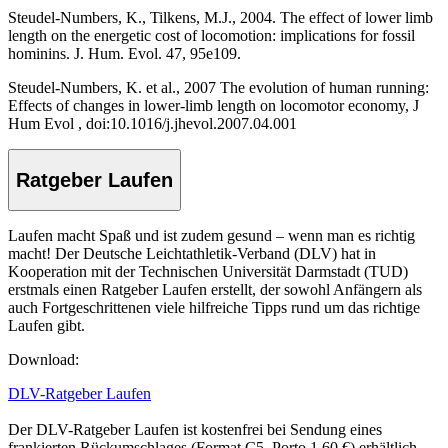
Steudel-Numbers, K., Tilkens, M.J., 2004. The effect of lower limb
length on the energetic cost of locomotion: implications for fossil
hominins. J. Hum. Evol. 47, 95e109.
Steudel-Numbers, K. et al., 2007 The evolution of human running:
Effects of changes in lower-limb length on locomotor economy, J
Hum Evol , doi:10.1016/j.jhevol.2007.04.001
Ratgeber Laufen
Laufen macht Spaß und ist zudem gesund – wenn man es richtig
macht! Der Deutsche Leichtathletik-Verband (DLV) hat in
Kooperation mit der Technischen Universität Darmstadt (TUD)
erstmals einen Ratgeber Laufen erstellt, der sowohl Anfängern als
auch Fortgeschrittenen viele hilfreiche Tipps rund um das richtige
Laufen gibt.
Download:
DLV-Ratgeber Laufen
Der DLV-Ratgeber Laufen ist kostenfrei bei Sendung eines
frankierten Rückumschlages (Format C5, Porto 1,60 €) erhältlich