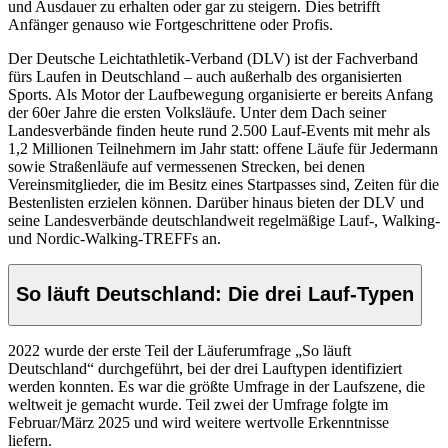
und Ausdauer zu erhalten oder gar zu steigern. Dies betrifft
Anfänger genauso wie Fortgeschrittene oder Profis.
Der Deutsche Leichtathletik-Verband (DLV) ist der Fachverband
fürs Laufen in Deutschland – auch außerhalb des organisierten
Sports. Als Motor der Laufbewegung organisierte er bereits Anfang
der 60er Jahre die ersten Volksläufe. Unter dem Dach seiner
Landesverbände finden heute rund 2.500 Lauf-Events mit mehr als
1,2 Millionen Teilnehmern im Jahr statt: offene Läufe für Jedermann
sowie Straßenläufe auf vermessenen Strecken, bei denen
Vereinsmitglieder, die im Besitz eines Startpasses sind, Zeiten für die
Bestenlisten erzielen können. Darüber hinaus bieten der DLV und
seine Landesverbände deutschlandweit regelmäßige Lauf-, Walking-
und Nordic-Walking-TREFFs an.
So läuft Deutschland: Die drei Lauf-Typen
2022 wurde der erste Teil der Läuferumfrage „So läuft
Deutschland“ durchgeführt, bei der drei Lauftypen identifiziert
werden konnten. Es war die größte Umfrage in der Laufszene, die
weltweit je gemacht wurde. Teil zwei der Umfrage folgte im
Februar/März 2025 und wird weitere wertvolle Erkenntnisse
liefern.